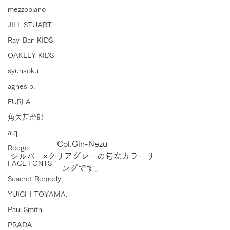
mezzopiano
JILL STUART
Ray-Ban KIDS
OAKLEY KIDS
syunsoku
agnes b.
FURLA
角矢甚治郎
a.q.
Col.Gin-Nezu
Reego
シルバー×クリアグレーの旬なカラーリ
FACE FONTS
ングです。
Seacret Remedy
YUICHI TOYAMA.
Paul Smith
PRADA