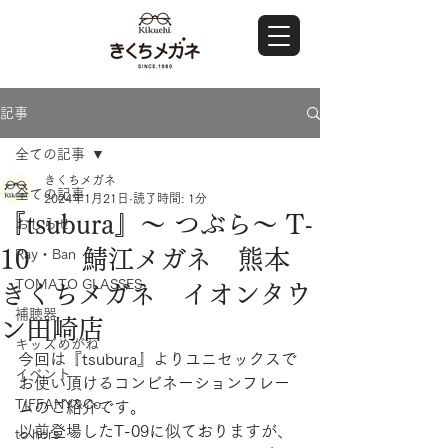
記事
全ての記事
きくちメガネ
全ての記事
2024年1月21日
読了時間: 1分
『tsubura』～ つぶら～ T-
おしらせ
10 鯖江メガネ 熊本
Ray・Ban
TOMATO GLASSES
きくちメガネ イオンタウ
補聴器
ン田崎店
キッズめがね
今回は『tsubura』よりユニセックスで
イベント
お使い頂けるコンビネーションフレー
TIFFANY&Co.
ムのご紹介です。
以前登場したT-09に似ておりますが、
to hers