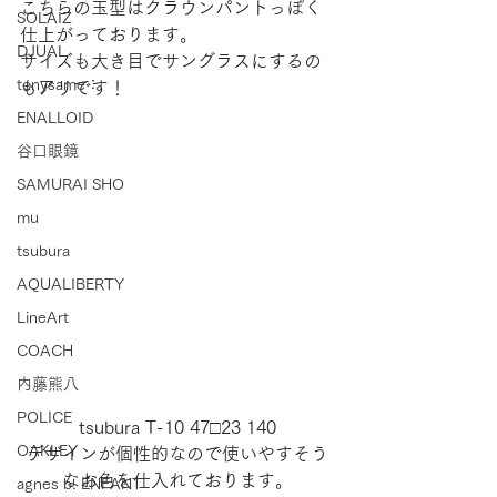
こちらの玉型はクラウンパントっぽく
SOLAIZ
仕上がっております。 
DJUAL
サイズも大き目でサングラスにするの
tonysame：
もアリです！
ENALLOID
谷口眼鏡
SAMURAI SHO
mu
tsubura
AQUALIBERTY
LineArt
COACH
内藤熊八
POLICE
tsubura T-10 47□23 140
OAKLEY
デザインが個性的なので使いやすそう
なお色を仕入れております。
agnes b. ENFANT