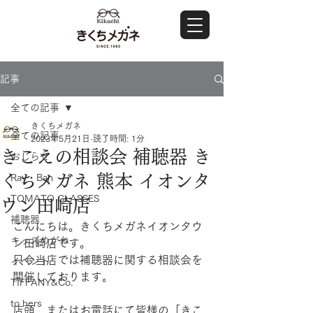
記事
全ての記事
きくちメガネ
全ての記事
2023年5月21日
読了時間: 1分
きこえの相談会 補聴器 き
おしらせ
くちメガネ 熊本 イオンタ
Ray・Ban
TOMATO GLASSES
ウン田崎店
補聴器
こんにちは。きくちメガネイオンタウ
キッズめがね
ン田崎店です。
只今当店では補聴器に関する相談会を
イベント
開催しております。
TIFFANY&Co.
to hers
店頭、またはお電話にて皆様の「きこ