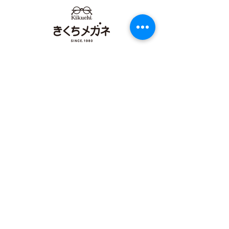
メガネ イオンタウン田
店 カリーノ菊
崎店 カリーノ菊陽店
【​カリーノ菊陽店】
熊本県菊池郡菊陽町津久礼2422-4
営業時間：10:00-19:00/定休日なし
096-234-8973
アクセス
【​イオンタウン田崎店】
熊本県熊本市西区田崎町字下寄380
営業時間：10:00-19:00/定休日なし
096-324-0558