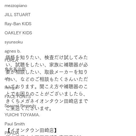
mezzopiano
JILL STUART
Ray-Ban KIDS
OAKLEY KIDS
syunsoku
agnes b.
価格を知りたい、検査だけ試してみた
FURLA
い、試聴をしたい、家族に補聴器が必
角矢甚治郎
要か相談したい、取扱メーカーを知り
a.q.
たい、などのご相談もたくさんいただ
いております。聞こえ方や補聴器のこ
Reego
とでお困りのことがございましたら、
FACE FONTS
きくちメガネイオンタウン田崎店まで
Seacret Remedy
ご来店くださいませ。
YUICHI TOYAMA.
Paul Smith
【​イオンタウン田崎店】 
PRADA