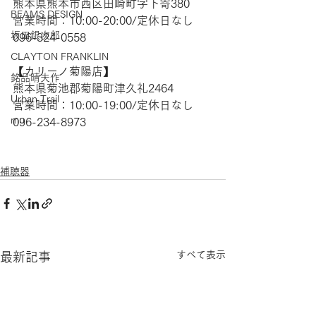
熊本県熊本市西区田崎町字下寄380
BEAMS DESIGN
営業時間：10:00-20:00/定休日なし
坂田銀次郎
096-324-0558
CLAYTON FRANKLIN
【​カリーノ菊陽店】 
銘品晴夫作
熊本県菊池郡菊陽町津久礼2464 
Urban Trail
営業時間：10:00-19:00/定休日なし
mu
096-234-8973  
補聴器
すべて表示
最新記事