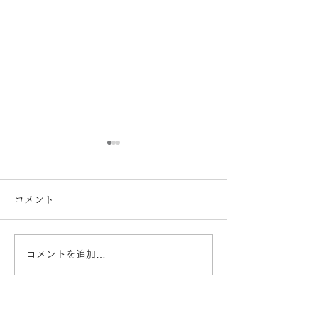
コメント
コメントを追加…
【Oticonオーティコン】
【難聴】が認知
補聴器 Zeal （ジール）日
に？ 熊本 き
本新発売 熊本 きくち
ネ イオンタウ