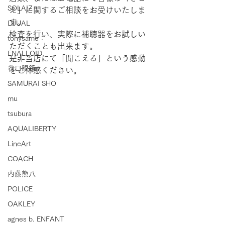
SOLAIZ
え」に関するご相談をお受けいたしま
す。
DJUAL
検査を行い、実際に補聴器をお試しい
tonysame：
ただくことも出来ます。
ENALLOID
是非当店にて「聞こえる」という感動
谷口眼鏡
をご体感ください。
SAMURAI SHO
mu
tsubura
AQUALIBERTY
LineArt
COACH
内藤熊八
POLICE
OAKLEY
agnes b. ENFANT