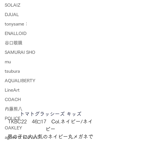
SOLAIZ
DJUAL
tonysame：
ENALLOID
谷口眼鏡
SAMURAI SHO
mu
tsubura
AQUALIBERTY
LineArt
COACH
内藤熊八
トマトグラッシーズ キッズ
POLICE
TKBC22　46□17　
Col.ネイビー/ネイ
OAKLEY
ビー
男の子に大人気のネイビー丸メガネで
agnes b. ENFANT