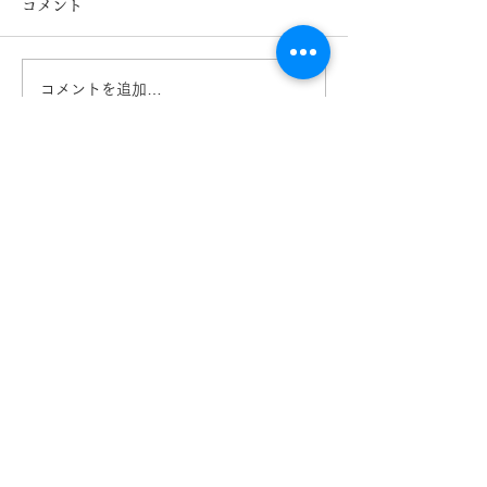
コメント
コメントを追加…
キッズ用メガネ Mezzo
キッズメガネ T
Piano メゾピアノ 熊
GLASSES ト
本 きくちメガネ イオ
シーズ 熊本 
ンタウン田崎店
ネ カリーノ菊陽
【​カリーノ菊陽店】
熊本県菊池郡菊陽町津久礼2422-4
営業時間：10:00-19:00/定休日なし
096-234-8973
アクセス