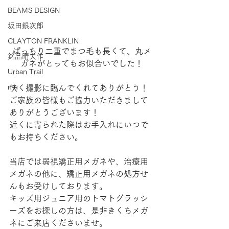
BEAMS DESIGN
坂田銀次郎
CLAYTON FRANKLIN
ぱっちり二重でまつ毛も長くて、丸メ
銘品晴夫作
ガネがとってもお似合いでした！
Urban Trail
mu
快く撮影に臨んでくれてありがとう！
ご家族の皆様もご協力いただきまして
ありがとうございます！
近くに寄られた際はお手入れにいつで
もお持ちください。
当店では弱視矯正用メガネや、治療用
メガネの他に、矯正用メガネの処方せ
んもお受けしております。
キッズ用ジュニア用のトマトグラッシ
ーズをお探しの方は、是非きくちメガ
ネにご来店くださいませ。