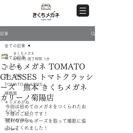
記事
全ての記事
きくちメガネ
全ての記事
4月21日
読了時間: 1分
こどもメガネ TOMATO
おしらせ
GLASSES トマトクラッシ
Ray・Ban
TOMATO GLASSES
ーズ 熊本 きくちメガネ
補聴器
カリーノ菊陽店
キッズめがね
今回は初めてのメガネをつくられたお
イベント
子様のご紹介です！
TIFFANY&Co.
照れながらもポーズを取って撮影に協
力してくれました！
to hers