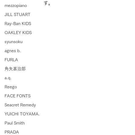
す。
mezzopiano
JILL STUART
Ray-Ban KIDS
OAKLEY KIDS
syunsoku
agnes b.
FURLA
角矢甚治郎
a.q.
Reego
FACE FONTS
Seacret Remedy
YUICHI TOYAMA.
Paul Smith
PRADA