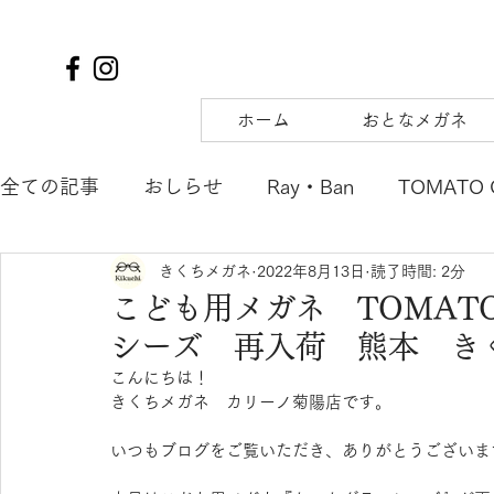
ホーム
おとなメガネ
全ての記事
おしらせ
Ray・Ban
TOMATO 
きくちメガネ
2022年8月13日
読了時間: 2分
TIFFANY&Co.
to hers
SOLAIZ
DJUA
こども用メガネ TOMATO
シーズ 再入荷 熊本 き
SAMURAI SHO
mu
tsubura
AQUALI
こんにちは！
きくちメガネ　カリーノ菊陽店です。
POLICE
OAKLEY
agnes b. ENFANT
m
いつもブログをご覧いただき、ありがとうございま