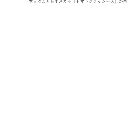
本日はこども用メガネ『トマトグラッシーズ』が再
OAKLEY KIDS
syunsoku
agnes b.
FU