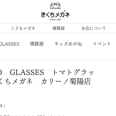
こどもメガネ
補聴器
お店について
GLASSES
補聴器
キッズめがね
イベント
L
tonysame：
ENALLOID
谷口眼鏡
 GLASSES トマトグラッ
くちメガネ カリーノ菊陽店
BERTY
LineArt
COACH
内藤熊八
ezzopiano
JILL STUART
Ray-Ban KIDS
す♪