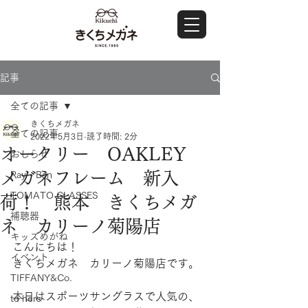
記事
全ての記事
きくちメガネ
全ての記事
2022年5月3日
読了時間: 2分
オークリー OAKLEY
おしらせ
メガネフレーム 新入
Ray・Ban
TOMATO GLASSES
荷！ 熊本 きくちメガ
補聴器
ネ カリーノ菊陽店
キッズめがね
こんにちは！
イベント
きくちメガネ　カリーノ菊陽店です。
TIFFANY&Co.
本日はスポーツサングラスで人気の、
to hers