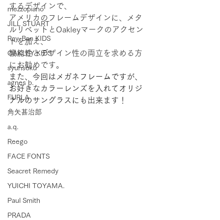
するデザインで、
mezzopiano
アメリカのフレームデザインに、メタ
JILL STUART
ルリベットとOakleyマークのアクセン
Ray-Ban KIDS
トを加え、
機能性とデザイン性の両立を求める方
OAKLEY KIDS
にお勧めです。
syunsoku
また、今回はメガネフレームですが、
agnes b.
お好きなカラーレンズを入れてオリジ
FURLA
ナルのサングラスにも出来ます！
角矢甚治郎
a.q.
Reego
FACE FONTS
Seacret Remedy
YUICHI TOYAMA.
Paul Smith
PRADA