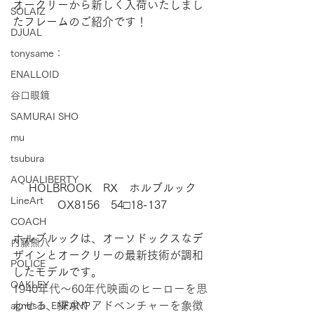
オークリーから新しく入荷いたしまし
SOLAIZ
たフレームのご紹介です！
DJUAL
tonysame：
ENALLOID
谷口眼鏡
SAMURAI SHO
mu
tsubura
AQUALIBERTY
HOLBROOK　RX　ホルブルック
LineArt
OX8156　54□18-137
COACH
ホルブルックは、オーソドックスなデ
内藤熊八
ザインとオークリーの最新技術が調和
POLICE
したモデルです。
OAKLEY
1940年代～60年代映画のヒーローを思
わせる、探求やアドベンチャーを象徴
agnes b. ENFANT