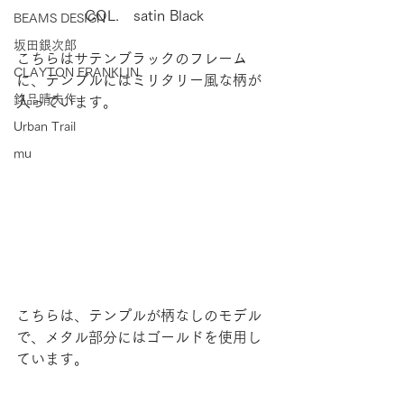
COL.　satin Black
BEAMS DESIGN
坂田銀次郎
こちらはサテンブラックのフレーム
CLAYTON FRANKLIN
に、テンプルにはミリタリー風な柄が
銘品晴夫作
入っています。
Urban Trail
mu
こちらは、テンプルが柄なしのモデル
で、メタル部分にはゴールドを使用し
ています。