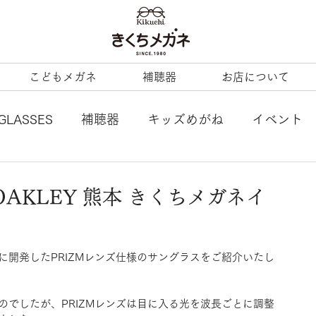
こどもメガネ
補聴器
お店について
GLASSES
補聴器
キッズめがね
イベント
L
tonysame：
ENALLOID
谷口眼鏡
OAKLEY 熊本 きくちメガネイ
BERTY
LineArt
COACH
内藤熊八
開発したPRIZMレンズ仕様のサングラスをご紹介いたし
ezzopiano
JILL STUART
Ray-Ban KIDS
でしたが、PRIZMレンズは目に入る光を波長ごとに調整