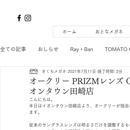
ホーム
おとなメガネ
全ての記事
おしらせ
Ray・Ban
TOMATO 
きくちメガネ
2021年7月11日
読了時間: 2分
TIFFANY&Co.
to hers
SOLAIZ
DJUA
オークリー PRIZMレンズ 
オンタウン田崎店
SAMURAI SHO
mu
tsubura
AQUALI
こんにちは。
本日はイオンタウン田崎店より、オークリーが独自に
ます。
POLICE
OAKLEY
agnes b. ENFANT
m
従来のサングラスレンズは明るさだけを調整するもの