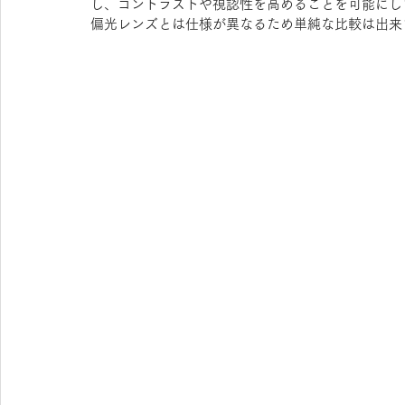
し、コントラストや視認性を高めることを可能にし
偏光レンズとは仕様が異なるため単純な比較は出来
OAKLEY KIDS
syunsoku
agnes b.
FU