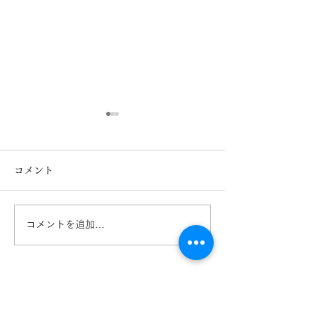
コメント
コメントを追加…
キッズメガネ TOMATO
Ray-Ban レ
GLASSES トマトクラッ
ズメガネ入荷！R
シーズ 熊本 きくちメガ
Col.3863 熊
ネ カリーノ菊陽店
ガネ イオンタ