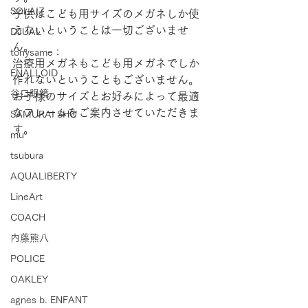
SOLAIZ
子供はこども用サイズのメガネしか使
えないということは一切ございませ
DJUAL
ん。
tonysame：
治療用メガネもこども用メガネでしか
ENALLOID
作れないということもございません。
谷口眼鏡
お子様のサイズとお好みによって最適
なフレームをご案内させていただきま
SAMURAI SHO
す。
mu
tsubura
AQUALIBERTY
LineArt
COACH
内藤熊八
POLICE
OAKLEY
agnes b. ENFANT