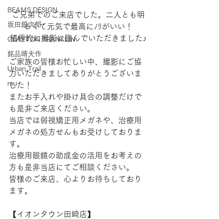
BEAMS DESIGN
ご兄弟でのご来店でした。二人とも明
坂田銀次郎
るくて元気で最高にﾉﾘがいい！
積極的に撮影に臨んでいただきました♪
CLAYTON FRANKLIN
銘品晴夫作
ご家族の皆様お忙しい中、撮影にご協
Urban Trail
力いただきましてありがとうございま
mu
した！
またお手入れや掛け具合の調整だけで
も是非ご来店ください。
当店では弱視矯正用メガネや、治療用
メガネの処方せんもお受けしておりま
す。
治療用眼鏡の助成金の活用をお考えの
方も是非当店にてご相談ください。
皆様のご来店、心よりお待ちしており
ます。
【​イオンタウン田崎店】  