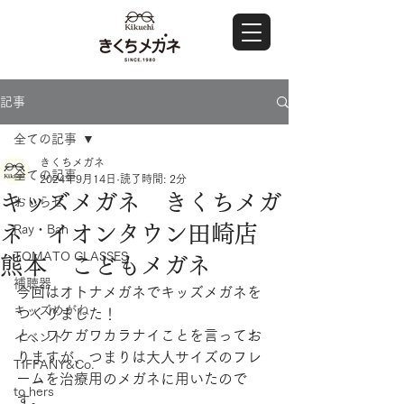
記事
全ての記事
きくちメガネ
全ての記事
2024年9月14日
読了時間: 2分
キッズメガネ きくちメガ
おしらせ
ネ イオンタウン田崎店
Ray・Ban
TOMATO GLASSES
熊本 こどもメガネ
補聴器
今回はオトナメガネでキッズメガネを
キッズめがね
つくりました！
と、ワケガワカラナイことを言ってお
イベント
りますが、つまりは大人サイズのフレ
TIFFANY&Co.
ームを治療用のメガネに用いたので
to hers
す。