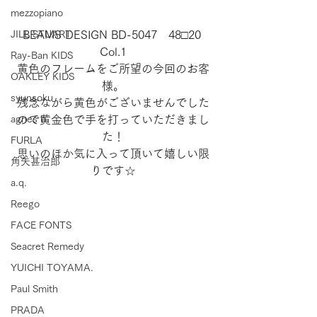
mezzopiano
JILL STUART
BEAMS DESIGN BD-5047　48□20 
Col.1
Ray-Ban KIDS
黄色のフレームをご所望の今回のお客
OAKLEY KIDS
様。
syunsoku
残念ながら黄色がございませんでした
agnes b.
ので黄金色で手を打っていただきまし
た！
FURLA
思いのほか気に入って頂いて嬉しい限
角矢甚治郎
りです☆
a.q.
Reego
FACE FONTS
Seacret Remedy
YUICHI TOYAMA.
Paul Smith
PRADA