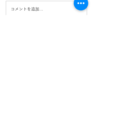
コメントを追加…
キッズメガネ TOMATO
Ray-Ban レ
GLASSES トマトクラッ
ズメガネ入荷！R
シーズ 熊本 きくちメガ
Col.3863 熊
ネ カリーノ菊陽店
ガネ イオンタ
【​カリーノ菊陽店】
熊本県菊池郡菊陽町津久礼2422-4
営業時間：10:00-19:00/定休日なし
096-234-8973
アクセス