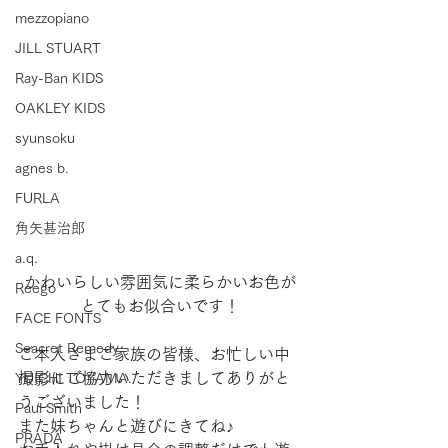
mezzopiano
JILL STUART
Ray-Ban KIDS
OAKLEY KIDS
syunsoku
agnes b.
FURLA
角矢甚治郎
a.q.
かわいらしい雰囲気に柔らかいお色が
Reego
とてもお似合いです！
FACE FONTS
Seacret Remedy
ご本人さまご家族の皆様、お忙しい中
撮影にご協力いただきましてありがと
YUICHI TOYAMA.
うございました！
Paul Smith
また妹ちゃんと遊びにきてね♪
PRADA