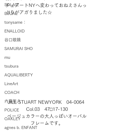
SOLAIZ
チュアートNYへ変わっておねえさんっ
ぷりがアガりました☆
DJUAL
tonysame：
ENALLOID
谷口眼鏡
SAMURAI SHO
mu
tsubura
AQUALIBERTY
LineArt
COACH
内藤熊八
JILL STUART NEWYORK　04-0064 
Col.03　47□17-130
POLICE
ベージュカラーの大人っぽいオーバル
OAKLEY
フレームです。
agnes b. ENFANT