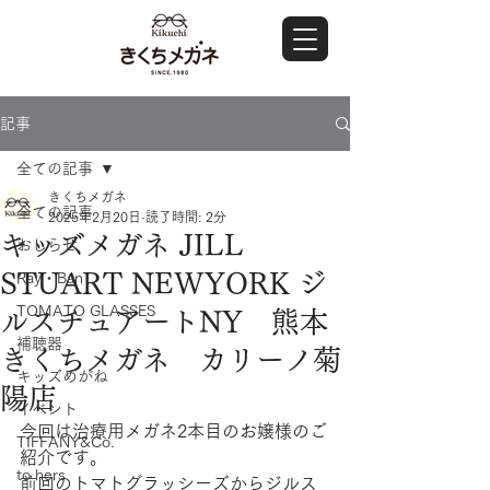
記事
全ての記事
きくちメガネ
全ての記事
2025年2月20日
読了時間: 2分
キッズメガネ JILL
おしらせ
STUART NEWYORK ジ
Ray・Ban
TOMATO GLASSES
ルスチュアートNY 熊本
補聴器
きくちメガネ カリーノ菊
キッズめがね
陽店
イベント
今回は治療用メガネ2本目のお嬢様のご
TIFFANY&Co.
紹介です。
to hers
前回のトマトグラッシーズからジルス