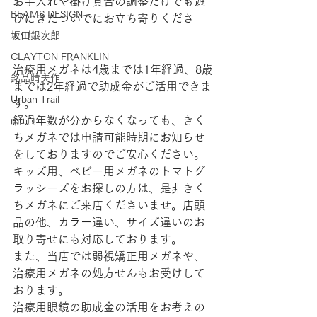
お手入れや掛け具合の調整だけでも遊
BEAMS DESIGN
びにきたついでにお立ち寄りくださ
い！
坂田銀次郎
CLAYTON FRANKLIN
治療用メガネは4歳までは1年経過、8歳
銘品晴夫作
までは2年経過で助成金がご活用できま
Urban Trail
す。
経過年数が分からなくなっても、きく
mu
ちメガネでは申請可能時期にお知らせ
をしておりますのでご安心ください。
キッズ用、ベビー用メガネのトマトグ
ラッシーズをお探しの方は、是非きく
ちメガネにご来店くださいませ。店頭
品の他、カラー違い、サイズ違いのお
取り寄せにも対応しております。
また、当店では弱視矯正用メガネや、
治療用メガネの処方せんもお受けして
おります。
治療用眼鏡の助成金の活用をお考えの