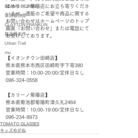
はカリーノ菊陽店にお立ち寄りくださ
BEAMS DESIGN
いませ。通販のご希望や商品に関する
坂田銀次郎
お問い合わせはホームページのトップ
CLAYTON FRANKLIN
画面「お問い合わせ」または電話にて
銘品晴夫作
お受けしております。  
Urban Trail
mu
【​イオンタウン田崎店】  
熊本県熊本市西区田崎町字下寄380 
営業時間：10:00-20:00/定休日なし 
096-324-0558  
【​カリーノ菊陽店】  
熊本県菊池郡菊陽町津久礼2464  
営業時間：10:00-19:00/定休日なし  
096-234-8973
TOMATO GLASSES
キッズめがね