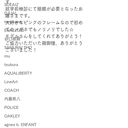
す。
SOLAIZ
就学前検診にて眼鏡が必要となったお
DJUAL
嬢さまです。
tonysame：
大好きなピンクのフレームなので初め
てのメガネでもノリノリでした☆
ENALLOID
モデルさんをしてくれてありがとう！
谷口眼鏡
ご協力いただいた親御様、ありがとう
SAMURAI SHO
ございました！
mu
tsubura
AQUALIBERTY
LineArt
COACH
内藤熊八
POLICE
OAKLEY
agnes b. ENFANT