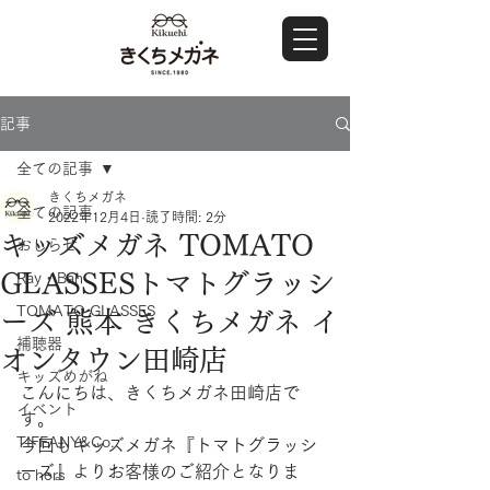
記事
全ての記事
きくちメガネ
全ての記事
2022年12月4日
読了時間: 2分
キッズメガネ TOMATO
おしらせ
GLASSESトマトグラッシ
Ray・Ban
TOMATO GLASSES
ーズ 熊本 きくちメガネ イ
補聴器
オンタウン田崎店
キッズめがね
こんにちは、きくちメガネ田崎店で
イベント
す。
TIFFANY&Co.
今回もキッズメガネ『トマトグラッシ
ーズ』よりお客様のご紹介となりま
to hers