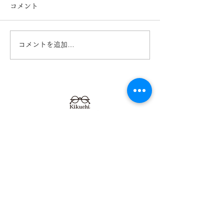
コメント
コメントを追加…
キッズ用メガネ Mezzo
キッズメガネ T
Piano メゾピアノ 熊
GLASSES ト
本 きくちメガネ イオ
シーズ 熊本 
ンタウン田崎店
ネ カリーノ菊陽
【​カリーノ菊陽店】
熊本県菊池郡菊陽町津久礼2422-4
営業時間：10:00-19:00/定休日なし
096-234-8973
アクセス