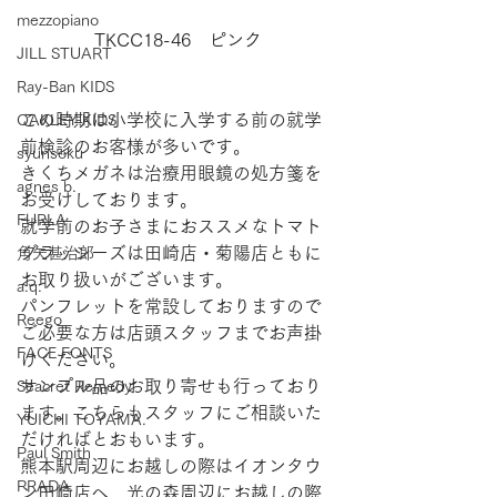
mezzopiano
TKCC18-46　ピンク
JILL STUART
Ray-Ban KIDS
この時期は小学校に入学する前の就学
OAKLEY KIDS
前検診のお客様が多いです。
syunsoku
きくちメガネは治療用眼鏡の処方箋を
agnes b.
お受けしております。
FURLA
就学前のお子さまにおススメなトマト
グラッシーズは田崎店・菊陽店ともに
角矢甚治郎
お取り扱いがございます。
a.q.
パンフレットを常設しておりますので
Reego
ご必要な方は店頭スタッフまでお声掛
FACE FONTS
けください。
サンプル品のお取り寄せも行っており
Seacret Remedy
ます。こちらもスタッフにご相談いた
YUICHI TOYAMA.
だければとおもいます。　
Paul Smith
熊本駅周辺にお越しの際はイオンタウ
PRADA
ン田崎店へ、光の森周辺にお越しの際