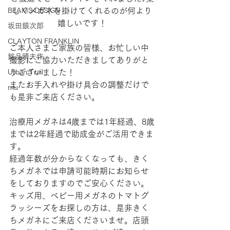
BEAMS DESIGN
しくメガネを掛けてくれるのが何より
嬉しいです！
坂田銀次郎
CLAYTON FRANKLIN
ご本人さまご家族の皆様、お忙しい中
銘品晴夫作
撮影にご協力いただきましてありがと
Urban Trail
うございました！
またお手入れや掛け具合の調整だけで
mu
も是非ご来店ください。
治療用メガネは4歳までは1年経過、8歳
までは2年経過で助成金がご活用できま
す。
経過年数が分からなくなっても、きく
ちメガネでは申請可能時期にお知らせ
をしておりますのでご安心ください。
キッズ用、ベビー用メガネのトマトグ
ラッシーズをお探しの方は、是非きく
ちメガネにご来店くださいませ。店頭