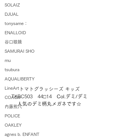
SOLAIZ
DJUAL
tonysame：
ENALLOID
谷口眼鏡
SAMURAI SHO
mu
tsubura
AQUALIBERTY
LineArt
トマトグラッシーズ キッズ
TKBC503　44□14　
Col.デミ/デミ
COACH
人気のデミ柄丸メガネです☆
内藤熊八
POLICE
OAKLEY
agnes b. ENFANT