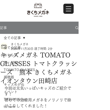
記事
全ての記事
きくちメガネ
全ての記事
2024年11月30日
読了時間: 2分
キッズメガネ TOMATO
おしらせ
GLASSES トマトクラッシ
Ray・Ban
TOMATO GLASSES
ーズ 熊本 きくちメガネ
補聴器
イオンタウン田崎店
キッズめがね
今回は元気いっぱいキッズのご紹介で
イベント
す！
TIFFANY&Co.
初めての治療用メガネをノリノリで掛
けこなしてくれました！
to hers