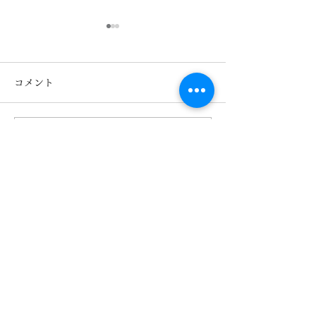
コメント
コメントを追加…
キッズメガネ TOMATO
Ray-Ban レ
GLASSES トマトクラッ
ズメガネ入荷！R
シーズ 熊本 きくちメガ
Col.3863 熊
ネ カリーノ菊陽店
ガネ イオンタ
【​カリーノ菊陽店】
熊本県菊池郡菊陽町津久礼2422-4