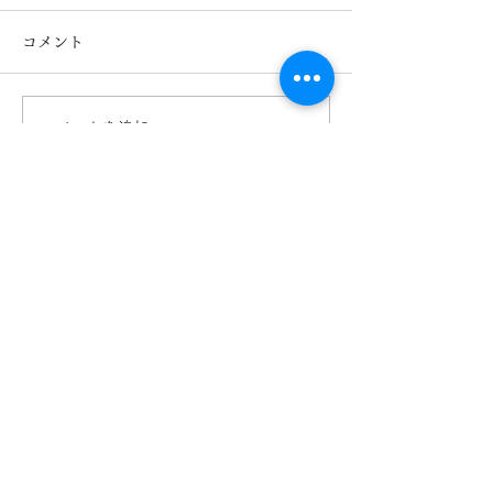
コメント
コメントを追加…
キッズメガネ TOMATO
Ray-Ban レ
GLASSES トマトクラッ
ズメガネ入荷！R
シーズ 熊本 きくちメガ
Col.3863 熊
ネ カリーノ菊陽店
ガネ イオンタ
【​カリーノ菊陽店】
熊本県菊池郡菊陽町津久礼2422-4
営業時間：10:00-19:00/定休日なし
096-234-8973