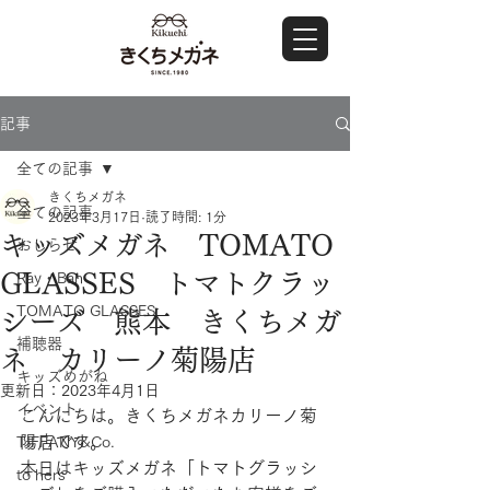
記事
全ての記事
きくちメガネ
全ての記事
2023年3月17日
読了時間: 1分
キッズメガネ TOMATO
おしらせ
GLASSES トマトクラッ
Ray・Ban
TOMATO GLASSES
シーズ 熊本 きくちメガ
補聴器
ネ カリーノ菊陽店
キッズめがね
更新日：
2023年4月1日
イベント
こんにちは。きくちメガネカリーノ菊
陽店です。
TIFFANY&Co.
本日はキッズメガネ「トマトグラッシ
to hers