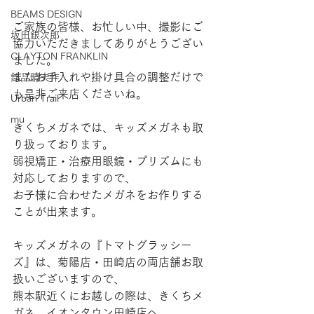
BEAMS DESIGN
ご家族の皆様、お忙しい中、撮影にご
坂田銀次郎
協力いただきましてありがとうござい
CLAYTON FRANKLIN
ました。
またお手入れや掛け具合の調整だけで
銘品晴夫作
も是非ご来店くださいね。
Urban Trail
mu
きくちメガネでは、キッズメガネも取
り扱っております。
弱視矯正・治療用眼鏡・プリズムにも
対応しておりますので、
お子様に合わせたメガネをお作りする
ことが出来ます。
キッズメガネの『トマトグラッシー
ズ』は、菊陽店・田崎店の両店舗お取
扱いございますので、
熊本駅近くにお越しの際は、きくちメ
ガネ　イオンタウン田崎店へ