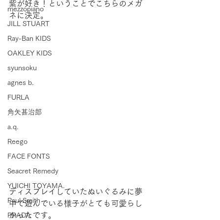
紫が好き！ということでこちらのメガ
mezzopiano
ネに決定。
JILL STUART
Ray-Ban KIDS
OAKLEY KIDS
syunsoku
agnes b.
FURLA
角矢甚治郎
a.q.
Reego
FACE FONTS
Seacret Remedy
YUICHI TOYAMA.
ディスプレイしていたぬいぐるみに夢
Paul Smith
中で遊んでいる様子がとても可愛らし
かったです。
PRADA