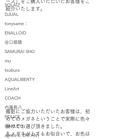
ーズ」をご購入いただいたお客様をご
SOLAIZ
紹介いたします。
DJUAL
tonysame：
ENALLOID
谷口眼鏡
SAMURAI SHO
mu
tsubura
AQUALIBERTY
LineArt
COACH
内藤熊八
撮影にご協力いただいたお客様は、初
POLICE
めてのメガネということで実際に色々
OAKLEY
掛けてお選び頂きました。
丸メガネがとてもお似合いで、お色は
agnes b. ENFANT