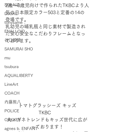
SOLAIZ
2歳～8歳児向けで作られたTKBCより人
気の日本限定カラー503と定番の14の
DJUAL
登場です。
tonysame：
乳幼児の哺乳瓶と同じ素材で製造され
ENALLOID
た安心安全なこだわりフレームとなっ
谷口眼鏡
ております。
SAMURAI SHO
mu
tsubura
AQUALIBERTY
LineArt
COACH
内藤熊八
トマトグラッシーズ キッズ
POLICE
TKBC　
丸メガネトレンドもキッズ世代に広が
OAKLEY
っております！
agnes b. ENFANT