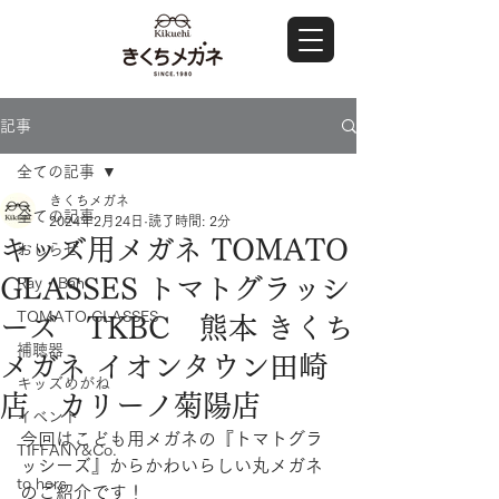
記事
全ての記事
きくちメガネ
全ての記事
2024年2月24日
読了時間: 2分
キッズ用メガネ TOMATO
おしらせ
GLASSES トマトグラッシ
Ray・Ban
TOMATO GLASSES
ーズ TKBC 熊本 きくち
補聴器
メガネ イオンタウン田崎
キッズめがね
店 カリーノ菊陽店
イベント
今回はこども用メガネの『トマトグラ
TIFFANY&Co.
ッシーズ』からかわいらしい丸メガネ
to hers
のご紹介です！