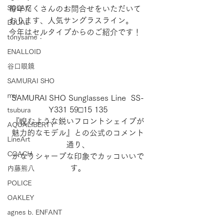
SOLAIZ
毎年たくさんのお問合せをいただいて
おります、人気サングラスライン。
DJUAL
今年はセルタイプからのご紹介です！
tonysame：
ENALLOID
谷口眼鏡
SAMURAI SHO
mu
SAMURAI SHO Sunglasses Line  SS-
Y331 59□15 135
tsubura
『睨むような鋭いフロントシェイプが
AQUALIBERTY
魅力的なモデル』との公式のコメント
LineArt
通り、
COACH
かなりシャープな印象でカッコいいで
す。
内藤熊八
POLICE
OAKLEY
agnes b. ENFANT