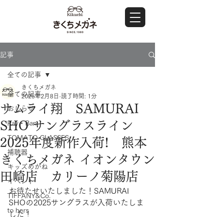
記事
全ての記事
きくちメガネ
全ての記事
2025年2月8日
読了時間: 1分
サムライ翔 SAMURAI
おしらせ
SHO サングラスライン
Ray・Ban
TOMATO GLASSES
2025年度新作入荷! 熊本
補聴器
きくちメガネ イオンタウン
キッズめがね
田崎店 カリーノ菊陽店
イベント
お待たせいたしました！SAMURAI 
TIFFANY&Co.
SHOの2025サングラスが入荷いたしま
to hers
した！