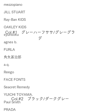
mezzopiano
JILL STUART
Ray-Ban KIDS
OAKLEY KIDS
Col.#1　グレーハーフササ/グレーグラ
syunsoku
デ
agnes b.
FURLA
角矢甚治郎
a.q.
Reego
FACE FONTS
Seacret Remedy
YUICHI TOYAMA.
Col.#2　ブラック/ダークグレー
Paul Smith
PRADA