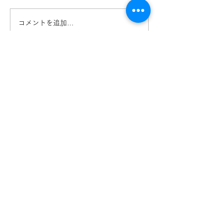
コメントを追加…
サムライ翔 SAMURAI
サムライ翔 SA
SHO 2025年度新作入
SHO 2025年
荷! 熊本 きくちメガネ
荷! 哀川翔さ
イオンタウン田崎店 カ
ル 熊本 きくち
リーノ菊陽店
オンタウン田崎
ーノ菊陽店
【​カリーノ菊陽店】
熊本県菊池郡菊陽町津久礼2422-4
営業時間：10:00-19:00/定休日なし
096-234-8973
アクセス