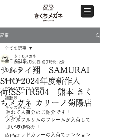
記事
全ての記事
きくちメガネ
全ての記事
2024年2月23日
読了時間: 2分
サムライ翔 SAMURAI
おしらせ
SHO 2024年度新作入
Ray・Ban
TOMATO GLASSES
荷!SS-TR504 熊本 きく
補聴器
ちメガネ カリーノ菊陽店
キッズめがね
遅れて入荷分のご紹介です！
イベント
メタルフルリムのフレームが入荷して
TIFFANY&Co.
まいりました！
リミテッドカラーの入荷でテンション
to hers