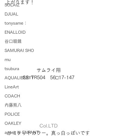
上がります！
SOLAIZ
DJUAL
tonysame：
ENALLOID
谷口眼鏡
SAMURAI SHO
mu
tsubura
サムライ翔
SS-TR504　56□17-147
AQUALIBERTY
LineArt
COACH
内藤熊八
POLICE
OAKLEY
Col.LTD
agnes b. ENFANT
リミテッドカラー。真っ白っぽいです