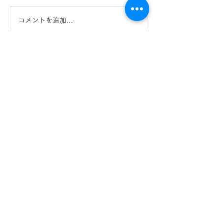
コメントを追加…
SOLAIZ再入荷のお知ら
ソライズ新作入
せ ソライズ きくちメガネ
た SOLAIZ SLD
カリーノ菊陽店
くちメガネ カ
店
【​カリーノ菊陽店】
熊本県菊池郡菊陽町津久礼2422-4
営業時間：10:00-19:00/定休日なし
096-234-8973
アクセス