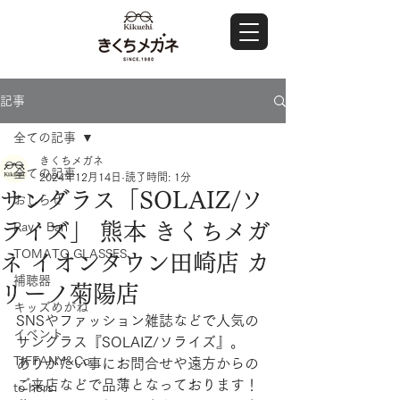
記事
全ての記事
きくちメガネ
全ての記事
2024年12月14日
読了時間: 1分
サングラス「SOLAIZ/ソ
おしらせ
ライズ」 熊本 きくちメガ
Ray・Ban
TOMATO GLASSES
ネ イオンタウン田崎店 カ
補聴器
リーノ菊陽店
キッズめがね
SNSやファッション雑誌などで人気の
イベント
サングラス『SOLAIZ/ソライズ』。
TIFFANY&Co.
ありがたい事にお問合せや遠方からの
ご来店などで品薄となっております！
to hers