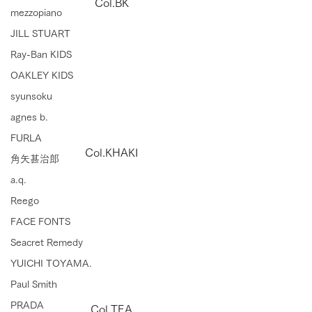
Col.BK
mezzopiano
JILL STUART
Ray-Ban KIDS
OAKLEY KIDS
syunsoku
agnes b.
FURLA
Col.KHAKI
角矢甚治郎
a.q.
Reego
FACE FONTS
Seacret Remedy
YUICHI TOYAMA.
Paul Smith
PRADA
Col.TEA