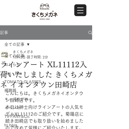
記事
全ての記事
きくちメガネ
全ての記事
1月13日
読了時間: 2分
ラインアート XL11112入
おしらせ
荷いたしました きくちメガ
Ray・Ban
TOMATO GLASSES
ネ イオンタウン田崎店
補聴器
こんにちは。きくちメガネイオンタウ
キッズめがね
ン田崎店です。
本日は紳士向けラインアートの人気モ
イベント
デルXL11112のご紹介です。菊陽店に
TIFFANY&Co.
続き田崎店でも取り扱いを始めました
to hers
ので改めて皆様にご紹介いたします。