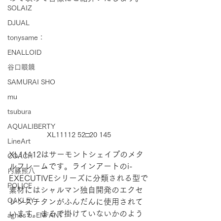
SOLAIZ
DJUAL
tonysame：
ENALLOID
谷口眼鏡
SAMURAI SHO
mu
tsubura
AQUALIBERTY
XL11112 52□20 145
LineArt
XL11112はサーモントシェイプのメタ
COACH
ルフレームです。ラインアートのi-
内藤熊八
EXECUTIVEシリーズに分類される型で
POLICE
素材にはシャルマン独自開発のエクセ
OAKLEY
レンスチタンがふんだんに使用されて
います。まるで掛けていないかのよう
agnes b. ENFANT