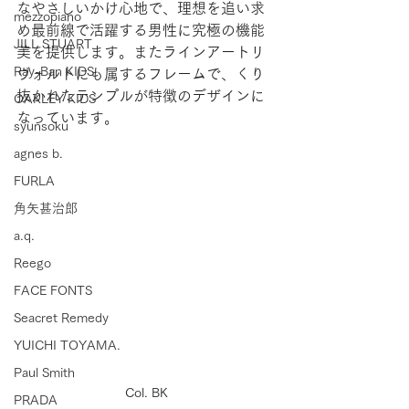
なやさしいかけ心地で、理想を追い求
mezzopiano
め最前線で活躍する男性に究極の機能
JILL STUART
美を提供します。またラインアートリ
Ray-Ban KIDS
ヴォルトにも属するフレームで、くり
抜かれたテンプルが特徴のデザインに
OAKLEY KIDS
なっています。
syunsoku
agnes b.
FURLA
角矢甚治郎
a.q.
Reego
FACE FONTS
Seacret Remedy
YUICHI TOYAMA.
Paul Smith
Col. BK
PRADA