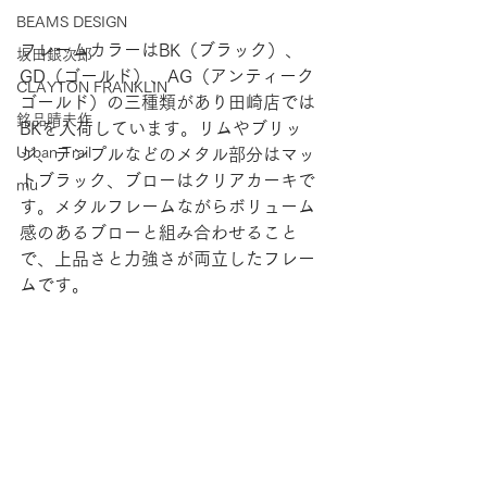
BEAMS DESIGN
フレームカラーはBK（ブラック）、
坂田銀次郎
GD（ゴールド）、AG（アンティーク
CLAYTON FRANKLIN
ゴールド）の三種類があり田崎店では
銘品晴夫作
BKを入荷しています。リムやブリッ
Urban Trail
ジ、テンプルなどのメタル部分はマッ
トブラック、ブローはクリアカーキで
mu
す。メタルフレームながらボリューム
感のあるブローと組み合わせること
で、上品さと力強さが両立したフレー
ムです。