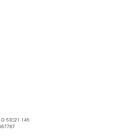
RLA
1D 53□21 145
667787