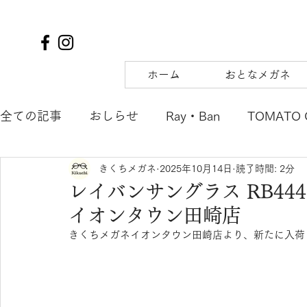
ホーム
おとなメガネ
全ての記事
おしらせ
Ray・Ban
TOMATO 
きくちメガネ
2025年10月14日
読了時間: 2分
TIFFANY&Co.
to hers
SOLAIZ
DJUA
レイバンサングラス RB44
イオンタウン田崎店
SAMURAI SHO
mu
tsubura
AQUALI
きくちメガネイオンタウン田崎店より、新たに入荷し
POLICE
OAKLEY
agnes b. ENFANT
m