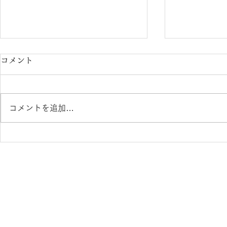
コメント
コメントを追加…
Ray-Ban 2026レイバンフェ
Ray-Ban
ア開催中！ 熊本 きくちメ
ア開催中！
ガネ カリーノ菊陽店 イオン
ガネ イオン
タウン田崎店
リーノ菊陽