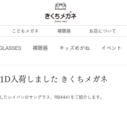
こどもメガネ
補聴器
お店について
GLASSES
補聴器
キッズめがね
イベント
L
tonysame：
ENALLOID
谷口眼鏡
41D入荷しました きくちメガネ
BERTY
LineArt
COACH
内藤熊八
たレイバンのサングラス、RB4441をご紹介します。
ezzopiano
JILL STUART
Ray-Ban KIDS