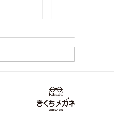
 2026レイバンフェ
Ray-Ban 入荷のお知らせ
 熊本 きくちメ
RX5443D きくちメガネ イ
タウン田崎店 カ
ンタウン田崎店 カリーノ
店
陽店 レイバン 熊本