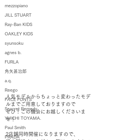
mezzopiano
JILL STUART
Ray-Ban KIDS
OAKLEY KIDS
syunsoku
agnes b.
FURLA
角矢甚治郎
a.q.
Reego
人気モデルからちょっと変わったモデ
FACE FONTS
ルまでご用意しておりますので
Seacret Remedy
ぜひ！この機会にお越しくださいま
YUICHI TOYAMA.
せ！
Paul Smith
2店舗同時開催になりますので、
PRADA