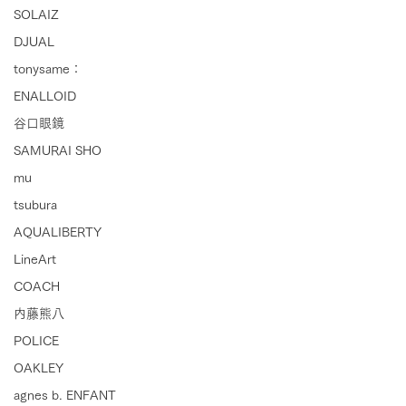
SOLAIZ
DJUAL
tonysame：
ENALLOID
谷口眼鏡
SAMURAI SHO
mu
tsubura
AQUALIBERTY
LineArt
COACH
内藤熊八
POLICE
OAKLEY
agnes b. ENFANT