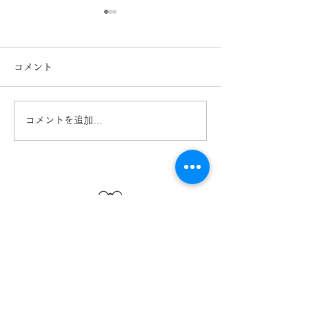
コメント
コメントを追加…
Ray-Ban 2026レイバン
Ray-Ban 入
フェア開催中！ 熊本
RX5443D き
きくちメガネ イオンタ
イオンタウン田
ウン田崎店 カリーノ菊陽
リーノ菊陽店 
店
熊本
【​カリーノ菊陽店】
熊本県菊池郡菊陽町津久礼2422-4
営業時間：10:00-19:00/定休日なし