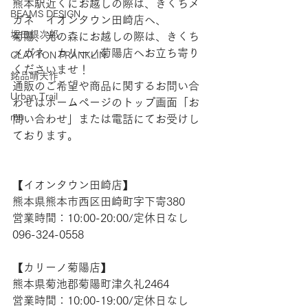
熊本駅近くにお越しの際は、きくちメ
BEAMS DESIGN
ガネ　イオンタウン田崎店へ、
坂田銀次郎
菊陽、光の森にお越しの際は、きくち
メガネ　カリーノ菊陽店へお立ち寄り
CLAYTON FRANKLIN
くださいませ！
銘品晴夫作
通販のご希望や商品に関するお問い合
Urban Trail
わせはホームページのトップ画面「お
mu
問い合わせ」または電話にてお受けし
ております。
【​イオンタウン田崎店】
熊本県熊本市西区田崎町字下寄380
営業時間：10:00-20:00/定休日なし
096-324-0558
【​カリーノ菊陽店】
熊本県菊池郡菊陽町津久礼2464
営業時間：10:00-19:00/定休日なし