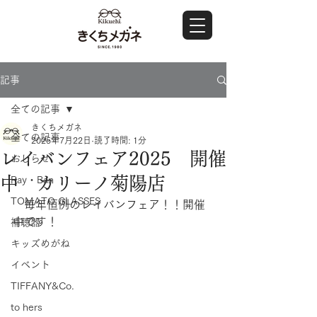
記事
全ての記事
きくちメガネ
全ての記事
2025年7月22日
読了時間: 1分
レイバンフェア2025 開催
おしらせ
中 カリーノ菊陽店
Ray・Ban
TOMATO GLASSES
　毎年恒例のレイバンフェア！！開催
中です！
補聴器
キッズめがね
イベント
TIFFANY&Co.
to hers