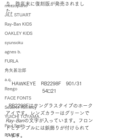
り、昨年末に復刻版が発売されまし
mezzopiano
た。
JILL STUART
Ray-Ban KIDS
OAKLEY KIDS
syunsoku
agnes b.
FURLA
角矢甚治郎
a.q.
HAWKEYE　RB2298F　901/31　
Reego
54□21
FACE FONTS
  RB2298Fはサングラスタイプのホーク
Seacret Remedy
アイです。レンズカラーはグリーンで
YUICHI TOYAMA.
Ray-Ban
の文字が入っています。フロン
Paul Smith
トとテンプルには鋲飾りが付けられて
PRADA
います。