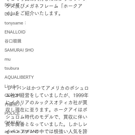
SOLAIZ
ラス及びメガネフレーム「ホークア
イ」をご紹介いたします。
DJUAL
tonysame：
ENALLOID
谷口眼鏡
SAMURAI SHO
mu
tsubura
AQUALIBERTY
LineArt
 レイバンはかつてアメリカのボシュロ
ム社が経営をしていましたが、1999年
COACH
にイタリアのルックスオティカ社が買
内藤熊八
収し現在に至ります。ホークアイはボ
POLICE
シュロム時代のモデルで、買収に伴い
OAKLEY
長年廃番となっていました。しかしレ
イバンファンの中では根強い人気を誇
agnes b. ENFANT