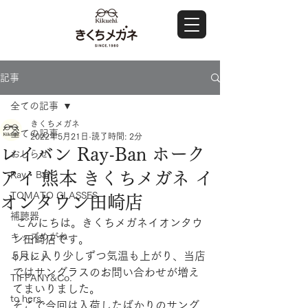
記事
全ての記事
きくちメガネ
全ての記事
2022年5月21日
読了時間: 2分
レイバン Ray-Ban ホーク
おしらせ
アイ 熊本 きくちメガネ イ
Ray・Ban
TOMATO GLASSES
オンタウン田崎店
補聴器
 こんにちは。きくちメガネイオンタウ
キッズめがね
ン田崎店です。
5月に入り少しずつ気温も上がり、当店
イベント
ではサングラスのお問い合わせが増え
TIFFANY&Co.
てまいりました。
to hers
そこで今回は入荷したばかりのサング