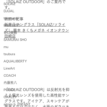
「SOLAIZ OUTDOOR」のご案内で
SOLAIZ
す。
DJUAL
tonysame：
前回の記事
新商品サングラス「SOLAIZ/ソライ
ENALLOID
ズ」 熊本 きくちメガネ イオンタウン
谷口眼鏡
田崎店
SAMURAI SHO
mu
tsubura
AQUALIBERTY
LineArt
COACH
内藤熊八
「SOLAIZ OUTDOOR」は反射光を抑
POLICE
える偏光レンズを使用した高性能サン
OAKLEY
グラスです。アイケア、スキンケアが
agnes b. ENFANT
出来るだけではなく、水面のギラツキ