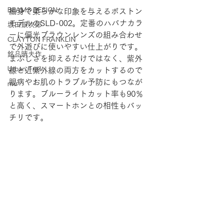
BEAMS DESIGN
細身で柔らかな印象を与えるボストン
モデルのSLD-002。定番のハバナカラ
坂田銀次郎
ーに偏光ブラウンレンズの組み合わせ
CLAYTON FRANKLIN
で外遊びに使いやすい仕上がりです。
銘品晴夫作
まぶしさを抑えるだけではなく、紫外
Urban Trail
線と近紫外線の両方をカットするので
眼病やお肌のトラブル予防にもつなが
mu
ります。ブルーライトカット率も90％
と高く、スマートホンとの相性もバッ
チリです。