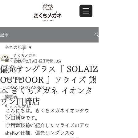
記事
全ての記事
きくちメガネ
全ての記事
2025年2月9日
読了時間: 3分
偏光サングラス『 SOLAIZ
おしらせ
OUTDOOR 』ソライズ 熊
Ray・Ban
TOMATO GLASSES
本 きくちメガネ イオンタ
補聴器
ウン田崎店
キッズめがね
こんにちは。きくちメガネイオンタウ
イベント
ン田崎店です。
TIFFANY&Co.
今回は以前ご紹介したソライズのアウ
トドア仕様、偏光サングラスの
to hers