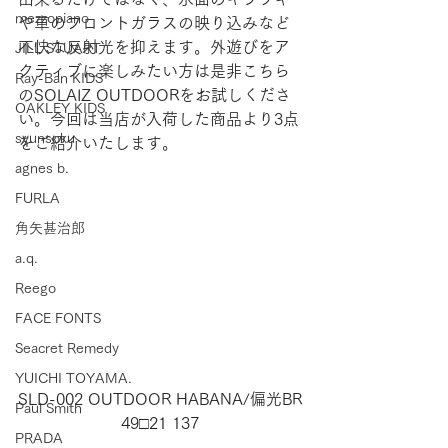
mezzopiano
や車のフロントガラスの映り込みなど
不快な反射光を抑えます。外遊びをア
JILL STUART
クティブに楽しみたい方は是非こちら
Ray-Ban KIDS
のSOLAIZ OUTDOORをお試しくださ
OAKLEY KIDS
い。今回は当店が入荷した商品より3点
syunsoku
をご紹介いたします。
agnes b.
FURLA
角矢甚治郎
a.q.
Reego
FACE FONTS
Seacret Remedy
YUICHI TOYAMA.
SLD-002 OUTDOOR HABANA/偏光BR
Paul Smith
49□21 137
PRADA