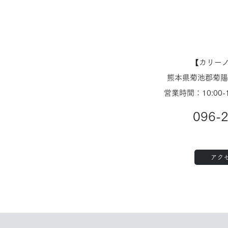
店
ンタウン田
【​カリー
熊本県菊池郡菊陽町
営業時間：10:00-
096-
アク