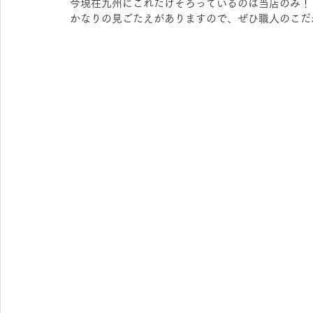
今現在九州にこれだけそろっているのは当店のみ！
かなりの見ごたえがありますので、ぜひ職人のこだ
OAKLEY KIDS
syunsoku
agnes b.
FU