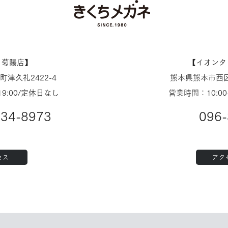
崎店
ノ菊陽店】
【​イオン
津久礼2422-4
熊本県熊本市西区
19:00/定休日なし
営業時間：10:00
234-8973
096-
セス
アク