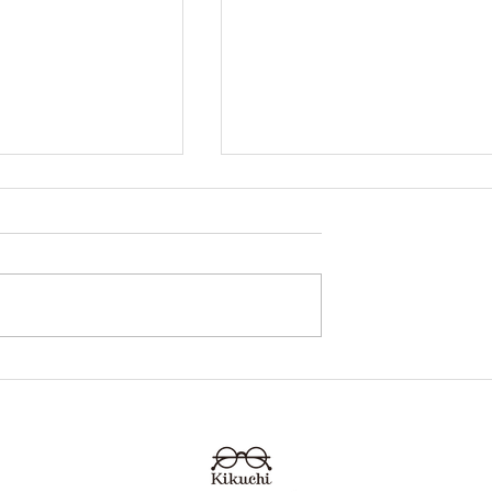
内藤熊八作 N-044 熊本 き
らせ 鯖江めが
ちメガネ イオンタウン田
くちメガネ イオ