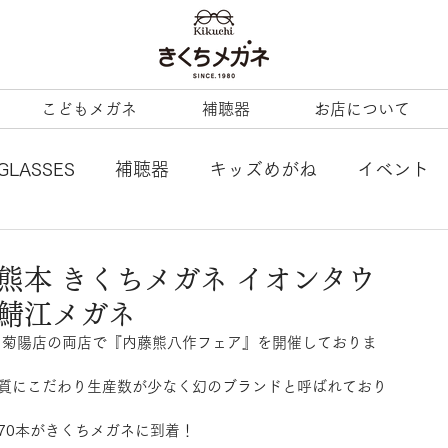
こどもメガネ
補聴器
お店について
GLASSES
補聴器
キッズめがね
イベント
L
tonysame：
ENALLOID
谷口眼鏡
熊本 きくちメガネ イオンタウ
 鯖江メガネ
BERTY
LineArt
COACH
内藤熊八
ノ菊陽店の両店で『内藤熊八作フェア』を開催しておりま
質にこだわり生産数が少なく幻のブランドと呼ばれており
ezzopiano
JILL STUART
Ray-Ban KIDS
70本がきくちメガネに到着！