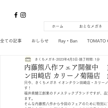
ホーム
おとなメガネ
全ての記事
おしらせ
Ray・Ban
TOMATO 
きくちメガネ
2023年4月3日
読了時間: 1分
TIFFANY&Co.
to hers
SOLAIZ
DJUA
内藤熊八作フェア開催中 
ン田崎店 カリーノ菊陽店
SAMURAI SHO
mu
tsubura
AQUALI
只今、きくちメガネ イオンタウン田崎店・カリー
す！
福井県鯖江創業のドメステックブランドですが、品
POLICE
OAKLEY
agnes b. ENFANT
m
ます。
そんな内藤熊八作から今回のフェアのために特別に