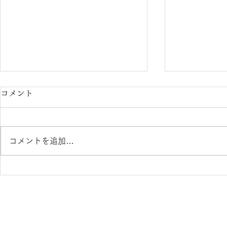
コメント
コメントを追加…
内藤熊八作 Ｎ-407 入荷のお
内藤熊八作 N-302 N-303 再
知らせ 鯖江めがね 熊本 き
入荷のお知
くちメガネ イオンタウン田崎
ね 熊本 き