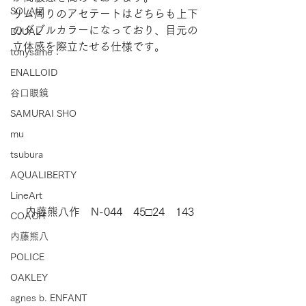
SOLAIZ
リム周りのアセテートはどちらも上下
のダブルカラーになっており、目元の
DJUAL
立体感を際立たせる仕様です。
tonysame：
ENALLOID
谷口眼鏡
SAMURAI SHO
mu
tsubura
AQUALIBERTY
LineArt
内藤熊八作　N-044　45□24　143
COACH
内藤熊八
POLICE
OAKLEY
agnes b. ENFANT