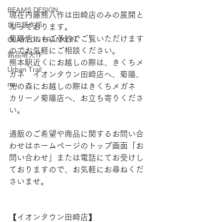
BEAMS DESIGN
現在内藤熊八作は田崎店のみの展開と
坂田銀次郎
なっております。
菊陽店にもご予約でご覧いただけます
CLAYTON FRANKLIN
のでお気軽にご相談ください。
銘品晴夫作
熊本駅近くにお越しの際は、きくちメ
Urban Trail
ガネ　イオンタウン田崎店へ、菊陽、
mu
光の森にお越しの際はきくちメガネ　
カリーノ菊陽店へ、お立ち寄りくださ
い。
通販のご希望や商品に関するお問い合
わせはホームページのトップ画面「お
問い合わせ」または電話にてお受けし
ておりますので、お気軽にお尋ねくだ
さいませ。
【​イオンタウン田崎店】