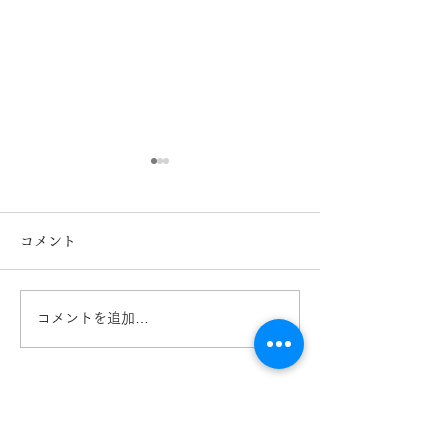
コメント
コメントを追加…
内藤熊八作 N-302 N-303
内藤熊八 N-40
再入荷のお知らせ 鯖江
介 きくちメガ
めがね 熊本 きくちメガ
ーノ菊陽店
ネ イオンタウン田崎店