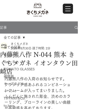
記事
全ての記事
きくちメガネ
全ての記事
2025年8月30日
読了時間: 2分
内藤熊八作 N-044 熊本 き
おしらせ
くちメガネ イオンタウン田
Ray・Ban
TOMATO GLASSES
崎店
補聴器
内藤熊八作の入荷のお知らせです。
キッズめがね
クラシック感あふれるコンビネーショ
ンフレームが入ってまいりました。
イベント
ふんだんに施された彫金、渋めのカラ
TIFFANY&Co.
ーリング、ブローラインの美しい曲線
to hers
が高級感を高めております。