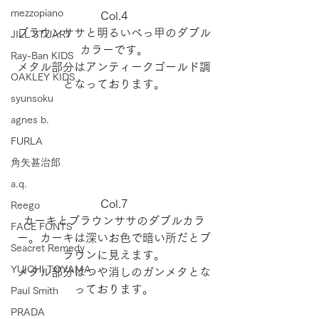
mezzopiano
Col.4
ブラウンササと明るいべっ甲のダブル
JILL STUART
カラーです。
Ray-Ban KIDS
メタル部分はアンティークゴールド調
OAKLEY KIDS
となっております。
syunsoku
agnes b.
FURLA
角矢甚治郎
a.q.
Col.7
Reego
カーキとブラウンササのダブルカラ
FACE FONTS
ー。カーキは深いお色で暗い所だとブ
Seacret Remedy
ラウンに見えます。
YUICHI TOYAMA.
メタル部分はつや消しのガンメタとな
っております。
Paul Smith
PRADA