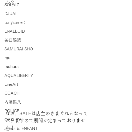
か？
SOLAIZ
DJUAL
tonysame：
ENALLOID
谷口眼鏡
SAMURAI SHO
mu
tsubura
AQUALIBERTY
LineArt
COACH
内藤熊八
POLICE
なお、SALEは店主のきまぐれとなって
OAKLEY
おりますので期間が定まっておりませ
ん！
agnes b. ENFANT