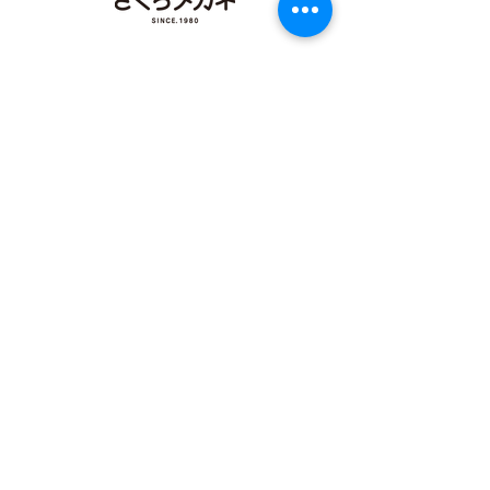
店
【​カリーノ菊陽店】
熊本県菊池郡菊陽町津久礼2422-4
営業時間：10:00-19:00/定休日なし
096-234-8973
アクセス
【​イオンタウン田崎店】
熊本県熊本市西区田崎町字下寄380
営業時間：10:00-19:00/定休日なし
096-324-0558
アクセス