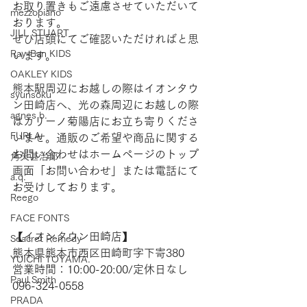
お取り置きもご遠慮させていただいて
mezzopiano
おります。
JILL STUART
ぜひ店頭にてご確認いただければと思
Ray-Ban KIDS
います。
OAKLEY KIDS
熊本駅周辺にお越しの際はイオンタウ
syunsoku
ン田崎店へ、光の森周辺にお越しの際
agnes b.
はカリーノ菊陽店にお立ち寄りくださ
FURLA
いませ。通販のご希望や商品に関する
お問い合わせはホームページのトップ
角矢甚治郎
画面「お問い合わせ」または電話にて
a.q.
お受けしております。  
Reego
FACE FONTS
【​イオンタウン田崎店】  
Seacret Remedy
熊本県熊本市西区田崎町字下寄380 
YUICHI TOYAMA.
営業時間：10:00-20:00/定休日なし 
Paul Smith
096-324-0558  
PRADA