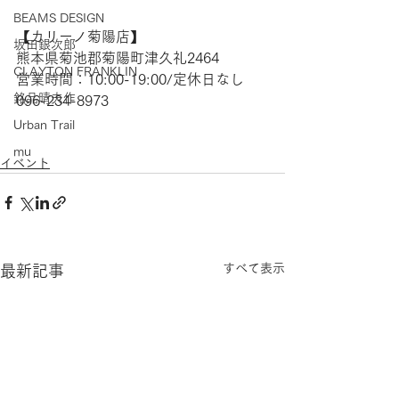
BEAMS DESIGN
【​カリーノ菊陽店】  
坂田銀次郎
熊本県菊池郡菊陽町津久礼2464  
CLAYTON FRANKLIN
営業時間：10:00-19:00/定休日なし  
銘品晴夫作
096-234-8973
Urban Trail
mu
イベント
すべて表示
最新記事