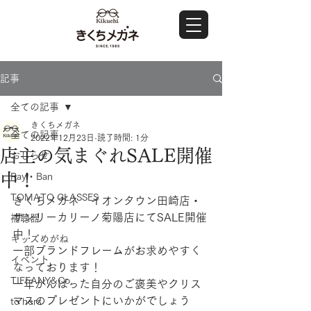
記事
全ての記事
きくちメガネ
全ての記事
2022年12月23日
読了時間: 1分
店主の気まぐれSALE開催
おしらせ
中！
Ray・Ban
TOMATO GLASSES
きくちメガネ　イオンタウン田崎店・
サンリーカリーノ菊陽店にてSALE開催
補聴器
中！
キッズめがね
一部ブランドフレームがお求めやすく
イベント
なっております！
TIFFANY&Co.
一年がんばった自分のご褒美やクリス
マスのプレゼントにいかがでしょう
to hers