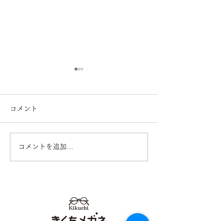
コメント
コメントを追加…
Ray-Ban 2026レイバン
tonysame： 
フェア開催中！ 熊本
フェア開催中！ 
きくちメガネ イオンタ
10928 熊本
ウン田崎店 カリーノ菊陽
ネ イオンタウ