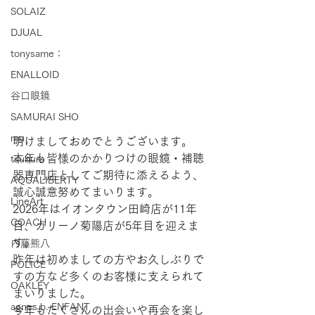
SOLAIZ
DJUAL
tonysame：
ENALLOID
谷口眼鏡
SAMURAI SHO
mu
明けましておめでとうございます。
本年も皆様のかかりつけの眼鏡・補聴
tsubura
器専門店としてご期待に添えるよう、
AQUALIBERTY
誠心誠意努めてまいります。
LineArt
2026年はイオンタウン田崎店が11年
COACH
目、カリーノ菊陽店が5年目を迎えま
す。
内藤熊八
昨年は初めましての方やお久しぶりで
POLICE
すの方など多くのお客様に支えられて
OAKLEY
まいりました。
agnes b. ENFANT
今年もたくさんの出会いや再会を楽し