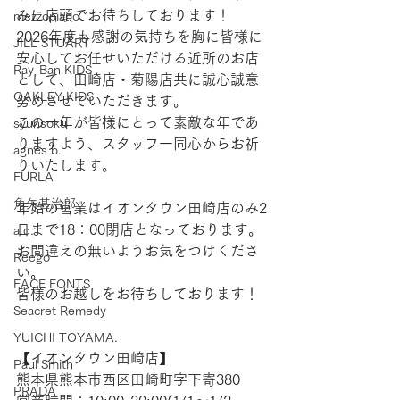
みに店頭でお待ちしております！
mezzopiano
2026年度も感謝の気持ちを胸に皆様に
JILL STUART
安心してお任せいただける近所のお店
Ray-Ban KIDS
として、田崎店・菊陽店共に誠心誠意
OAKLEY KIDS
努めさせていただきます。
この一年が皆様にとって素敵な年であ
syunsoku
りますよう、スタッフ一同心からお祈
agnes b.
りいたします。
FURLA
角矢甚治郎
年始の営業はイオンタウン田崎店のみ2
日まで18：00閉店となっております。
a.q.
お間違えの無いようお気をつけくださ
Reego
い。
FACE FONTS
皆様のお越しをお待ちしております！
Seacret Remedy
YUICHI TOYAMA.
【​イオンタウン田崎店】  
Paul Smith
熊本県熊本市西区田崎町字下寄380 
PRADA