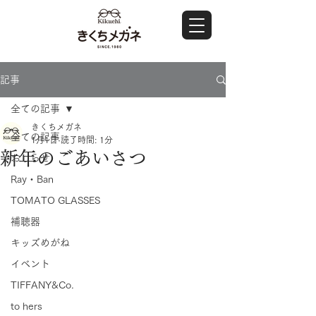
記事
全ての記事
きくちメガネ
全ての記事
1月1日
読了時間: 1分
新年のごあいさつ
おしらせ
Ray・Ban
TOMATO GLASSES
補聴器
キッズめがね
イベント
TIFFANY&Co.
to hers