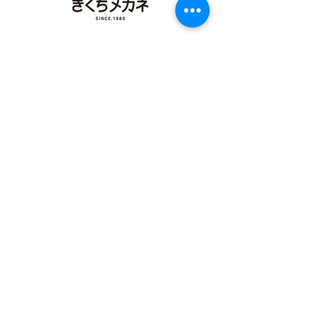
【​カリーノ菊陽店】
熊本県菊池郡菊陽町津久礼2422-4
営業時間：10:00-19:00/定休日なし
096-234-8973
アクセス
【​イオンタウン田崎店】
熊本県熊本市西区田崎町字下寄380
営業時間：10:00-19:00/定休日なし
096-324-0558
アクセス