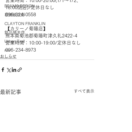
営業時間：10:00-20:00(1/1～1/2、
BEAMS DESIGN
18:00閉店)/定休日なし 
096-324-0558  
坂田銀次郎
CLAYTON FRANKLIN
【​カリーノ菊陽店】  
銘品晴夫作
熊本県菊池郡菊陽町津久礼2422-4
Urban Trail
営業時間：10:00-19:00/定休日なし 
096-234-8973
mu
おしらせ
すべて表示
最新記事