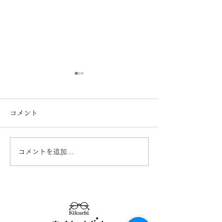
コメント
コメントを追加…
イオンタウン田崎店 営業
営業再開日のお
再開のお知らせ
オンタウン田崎