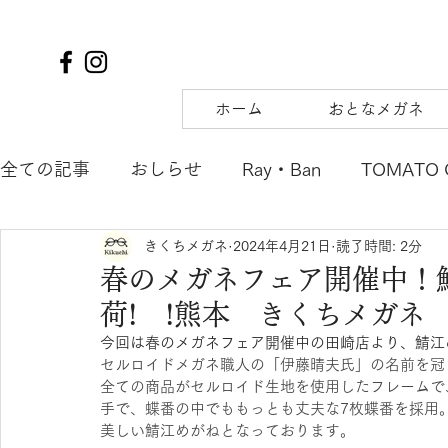
ホーム
おとなメガネ
全ての記事
おしらせ
Ray・Ban
TOMATO 
きくちメガネ
2024年4月21日
読了時間: 2分
TIFFANY&Co.
to hers
SOLAIZ
DJUA
春のメガネフェア開催中！
荷! !熊本 きくちメガネ
SAMURAI SHO
mu
tsubura
AQUALI
今回は春のメガネフェア開催中の田崎店より、鯖江
セルロイドメガネ職人の「伊藤晴夫氏」の名前を冠
全ての商品がセルロイド生地を使用したフレームで
POLICE
OAKLEY
agnes b. ENFANT
m
手で、蝶番の中でももっとも丈夫な7枚蝶番を採用
美しい鯖江めがねとなっております。