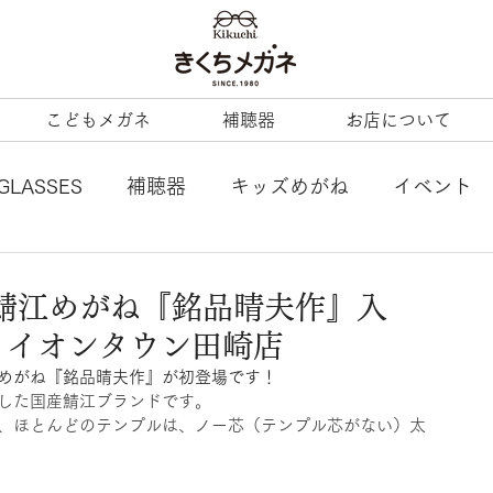
こどもメガネ
補聴器
お店について
GLASSES
補聴器
キッズめがね
イベント
L
tonysame：
ENALLOID
谷口眼鏡
鯖江めがね『銘品晴夫作』入
 イオンタウン田崎店
BERTY
LineArt
COACH
内藤熊八
めがね『銘品晴夫作』が初登場です！
した国産鯖江ブランドです。
、ほとんどのテンプルは、ノー芯（テンプル芯がない）太
ezzopiano
JILL STUART
Ray-Ban KIDS
。