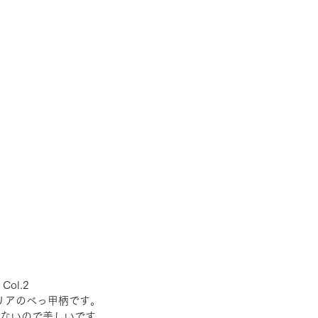
Col.2
リアのべっ甲柄です。
ないので美しいです。