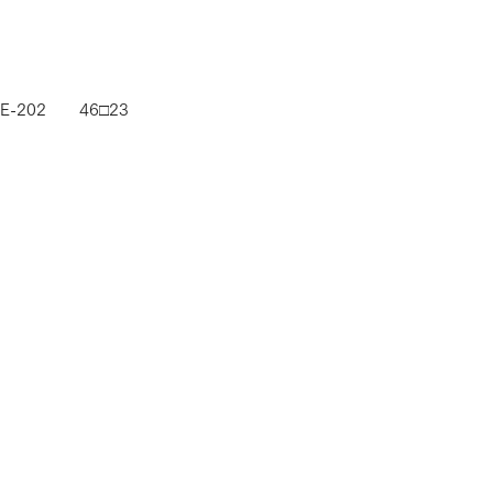
-202　　46□23　