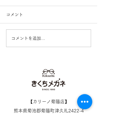
コメント
コメントを追加…
イオンタウン田崎店 営業
営業再開日のお
再開のお知らせ
オンタウン田崎
【​カリーノ菊陽店】
熊本県菊池郡菊陽町津久礼2422-4
営業時間：10:00-19:00/定休日なし
096-234-8973