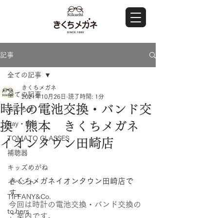
記事
全ての記事
きくちメガネ
全ての記事
2021年10月26日
読了時間: 1分
時計の電池交換・バンド交
おしらせ
換 熊本 きくちメガネ
Ray・Ban
TOMATO GLASSES
イオンタウン田崎店
補聴器
キッズめがね
きくちメガネイオンタウン田崎店で
イベント
す。
TIFFANY&Co.
今回は時計の電池交換・バンド交換の
to hers
ご案内です。