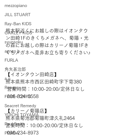
mezzopiano
JILL STUART
Ray-Ban KIDS
熊本駅近くにお越しの際はイオンタウ
OAKLEY KIDS
ン田崎1Fのきくちメガネへ、菊陽・光
syunsoku
の森にお越しの際はカリーノ菊陽1Fき
agnes b.
くちメガネへ是非お立ち寄りください♪
FURLA
角矢甚治郎
【​イオンタウン田崎店】 
a.q.
熊本県熊本市西区田崎町字下寄380
Reego
 営業時間：10:00-20:00/定休日なし
 096-324-0558
FACE FONTS
Seacret Remedy
【​カリーノ菊陽店】 
YUICHI TOYAMA.
熊本県菊池郡菊陽町津久礼2464 
Paul Smith
営業時間：10:00-20:00/定休日なし
 096-234-8973  
PRADA