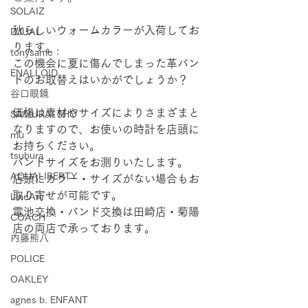
SOLAIZ
秋らしいウォームカラーが入荷してお
DJUAL
ります。
tonysame：
この機会に夏に傷んでしまった革バン
ENALLOID
ドのお取替えはいかがでしょうか？
谷口眼鏡
価格は素材やサイズによりさまざまと
SAMURAI SHO
なりますので、お使いの時計を店頭に
mu
お持ちください。
tsubura
バンドサイズをお測りいたします。
AQUALIBERTY
店頭にカラー・サイズがない場合もお
取り寄せが可能です。
LineArt
電池交換・バンド交換は田崎店・菊陽
COACH
店の両店で承っております。
内藤熊八
POLICE
OAKLEY
agnes b. ENFANT