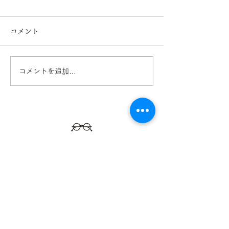
コメント
コメントを追加…
サムライ翔 SAMURAI
サムライ翔 SA
SHO 2025年度新作入
SHO サングラ
荷! 熊本 きくちメガネ
2025年度新作入
イオンタウン田崎店 カ
きくちメガネ 
リーノ菊陽店
ン田崎店 カリ
店
【​カリーノ菊陽店】
熊本県菊池郡菊陽町津久礼2422-4
営業時間：10:00-19:00/定休日なし
096-234-8973