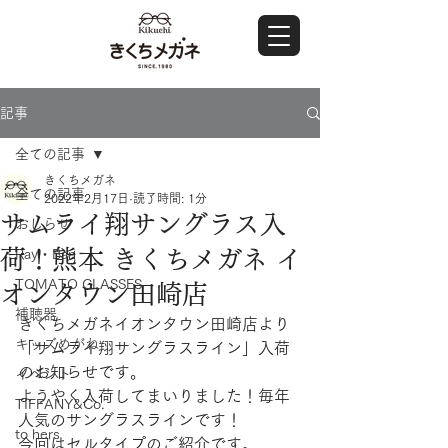
記事
全ての記事
きくちメガネ
全ての記事
2022年2月17日
読了時間: 1分
サムライ翔サングラス入
おしらせ
荷！熊本 きくちメガネ イ
Ray・Ban
TOMATO GLASSES
オンタウン田崎店
補聴器
きくちメガネイオンタウン田崎店より
キッズめがね
「サムライ翔サングラスライン」入荷
のお知らせです。
イベント
ようやく入荷してまいりました！毎年
TIFFANY&Co.
人気のサングラスラインです！
to hers
今回はセルタイプのご紹介です。