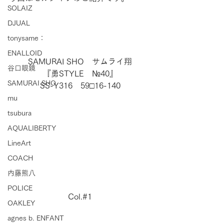
SOLAIZ
DJUAL
tonysame：
ENALLOID
SAMURAI SHO　サムライ翔
谷口眼鏡
『勇STYLE　№40』
SAMURAI SHO
SS-Y316　59□16-140
mu
tsubura
AQUALIBERTY
LineArt
COACH
内藤熊八
POLICE
Col.#1
OAKLEY
agnes b. ENFANT