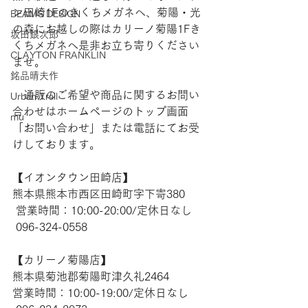
ン田崎1Fのきくちメガネへ、菊陽・光
BEAMS DESIGN
の森にお越しの際はカリーノ菊陽1Fき
坂田銀次郎
くちメガネへ是非お立ち寄りください
CLAYTON FRANKLIN
ませ。
銘品晴夫作
　通販のご希望や商品に関するお問い
Urban Trail
合わせはホームページのトップ画面
mu
「お問い合わせ」または電話にてお受
けしております。
【​イオンタウン田崎店】 
熊本県熊本市西区田崎町字下寄380
 営業時間：10:00-20:00/定休日なし
 096-324-0558
【​カリーノ菊陽店】 
熊本県菊池郡菊陽町津久礼2464 
営業時間：10:00-19:00/定休日なし