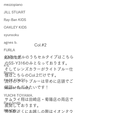
mezzopiano
JILL STUART
Ray-Ban KIDS
OAKLEY KIDS
syunsoku
agnes b.
Col.#2
FURLA
22年モデルのうちセルタイプはこちら
角矢甚治郎
のSS-Y316のみとなっております。
a.q.
そしてレンズカラーがライトブルー仕
Reego
様はこちらのCol.2だけです。
FACE FONTS
流行のライトブルーは早めに店頭でご
確認いただきたいです！
Seacret Remedy
YUICHI TOYAMA.
サムライ翔は田崎店・菊陽店の両店で
Paul Smith
展開しております。
PRADA
熊本駅近くにお越しの際はイオンタウ