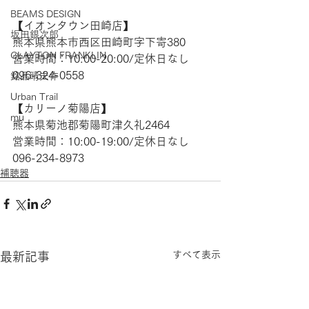
BEAMS DESIGN
【​イオンタウン田崎店】  
坂田銀次郎
熊本県熊本市西区田崎町字下寄380 
CLAYTON FRANKLIN
営業時間：10:00-20:00/定休日なし 
096-324-0558  
銘品晴夫作
Urban Trail
【​カリーノ菊陽店】  
mu
熊本県菊池郡菊陽町津久礼2464  
営業時間：10:00-19:00/定休日なし 
096-234-8973
補聴器
すべて表示
最新記事