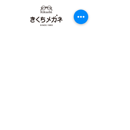
メガネ イオンタウン田
店 カリーノ菊
崎店 カリーノ菊陽店
【​カリーノ菊陽店】
熊本県菊池郡菊陽町津久礼2422-4
営業時間：10:00-19:00/定休日なし
096-234-8973
アクセス
【​イオンタウン田崎店】
熊本県熊本市西区田崎町字下寄380
営業時間：10:00-19:00/定休日なし
096-324-0558