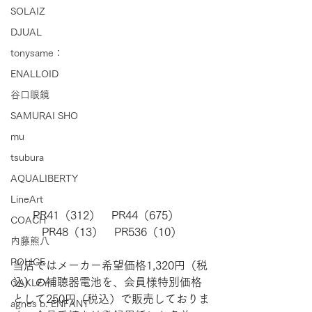
SOLAIZ
DJUAL
tonysame：
ENALLOID
谷口眼鏡
SAMURAI SHO
mu
tsubura
AQUALIBERTY
LineArt
PR41（312）　PR44（675）　
COACH
PR48（13）　PR536（10）
内藤熊八
POLICE
当店ではメーカー希望価格1,320円（税
込）の補聴器電池を、会員様特別価格
OAKLEY
として250円（税込）で販売しておりま
agnes b. ENFANT