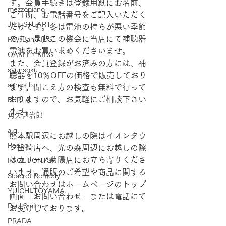
す。会員手続きは登録用紙にお名前、
mezzopiano
ご住所、お電話番号をご記入いただく
JILL STUART
だけです。冬は電池の持ちが悪い季節
です。是非この機会に当店にて補聴器
Ray-Ban KIDS
電池をお買い求めくださいませ。
OAKLEY KIDS
また、会員登録がお済みの方には、補
syunsoku
聴器を10％OFFの価格で販売しており
agnes b.
ます。聞こえ方の検査も無料で行って
おりますので、お気軽にご相談下さい
FURLA
ませ。
角矢甚治郎
a.q.
熊本駅周辺にお越しの際はイオンタウ
Reego
ン田崎店へ、光の森周辺にお越しの際
はカリーノ菊陽店にお立ち寄りくださ
FACE FONTS
いませ。通販のご希望や商品に関する
Seacret Remedy
お問い合わせはホームページのトップ
YUICHI TOYAMA.
画面「お問い合わせ」または電話にて
Paul Smith
お受けしております。  
PRADA