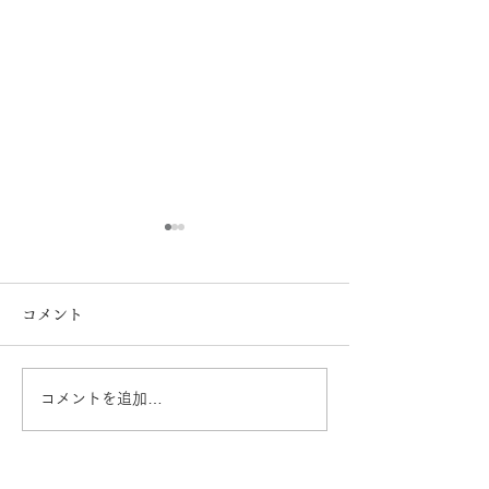
コメント
コメントを追加…
【Oticonオーティコン】
【難聴】が認知
補聴器 Zeal （ジール）日
に？ 熊本 き
本新発売 熊本 きくち
ネ イオンタウ