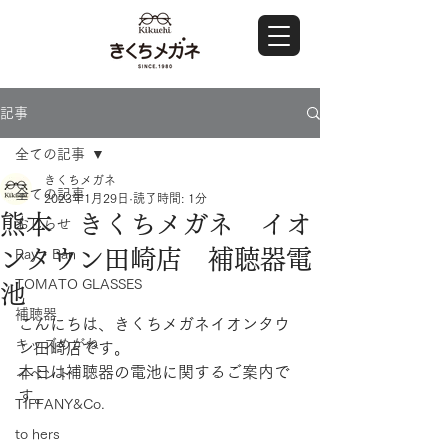
記事
全ての記事
きくちメガネ
全ての記事
2023年1月29日
読了時間: 1分
熊本 きくちメガネ イオ
おしらせ
ンタウン田崎店 補聴器電
Ray・Ban
TOMATO GLASSES
池
補聴器
こんにちは、きくちメガネイオンタウ
キッズめがね
ン田崎店です。
本日は補聴器の電池に関するご案内で
イベント
す。
TIFFANY&Co.
to hers