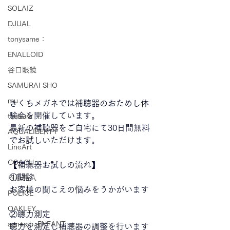
SOLAIZ
DJUAL
tonysame：
ENALLOID
谷口眼鏡
SAMURAI SHO
mu
きくちメガネでは補聴器のおためし体
験会を開催しています。
tsubura
最新の補聴器をご自宅にて30日間無料
AQUALIBERTY
でお試しいただけます。
LineArt
COACH
【補聴器お試しの流れ】
①問診
内藤熊八
お客様の聞こえの悩みをうかがいます
POLICE
OAKLEY
②聴力測定
agnes b. ENFANT
聴力を測定し補聴器の調整を行います