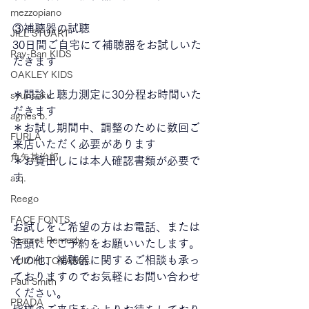
mezzopiano
③補聴器の試聴
JILL STUART
30日間ご自宅にて補聴器をお試しいた
Ray-Ban KIDS
だきます
OAKLEY KIDS
＊問診と聴力測定に30分程お時間いた
syunsoku
だきます
agnes b.
＊お試し期間中、調整のために数回ご
FURLA
来店いただく必要があります
角矢甚治郎
＊お貸出しには本人確認書類が必要で
す
a.q.
Reego
FACE FONTS
お試しをご希望の方はお電話、または
Seacret Remedy
店頭にてご予約をお願いいたします。
その他、補聴器に関するご相談も承っ
YUICHI TOYAMA.
ておりますのでお気軽にお問い合わせ
Paul Smith
ください。
PRADA