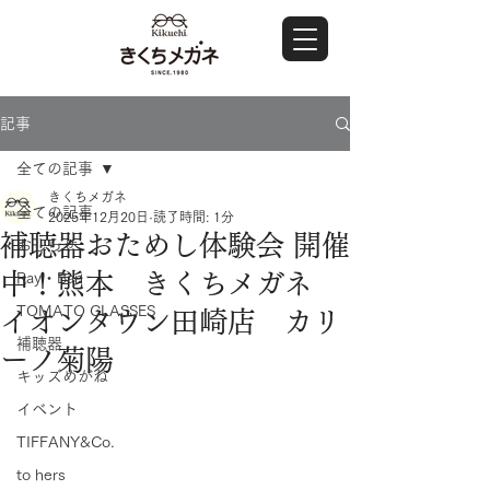
記事
全ての記事
きくちメガネ
全ての記事
2025年12月20日
読了時間: 1分
補聴器おためし体験会 開催
おしらせ
中！熊本 きくちメガネ
Ray・Ban
TOMATO GLASSES
イオンタウン田崎店 カリ
補聴器
ーノ菊陽
キッズめがね
イベント
TIFFANY&Co.
to hers