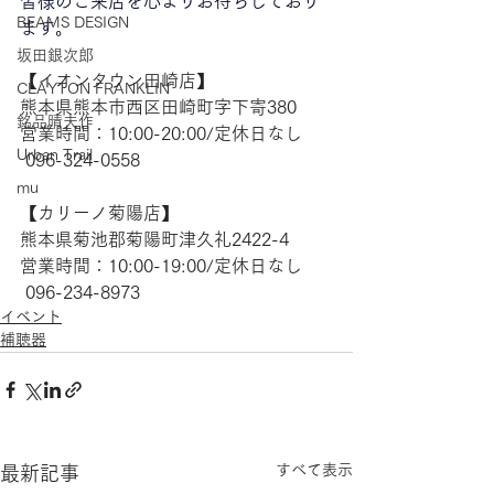
皆様のご来店を心よりお待ちしており
BEAMS DESIGN
ます。
坂田銀次郎
【​イオンタウン田崎店】
CLAYTON FRANKLIN
熊本県熊本市西区田崎町字下寄380
銘品晴夫作
営業時間：10:00-20:00/定休日なし
Urban Trail
 096-324-0558
mu
【​カリーノ菊陽店】
熊本県菊池郡菊陽町津久礼2422-4
営業時間：10:00-19:00/定休日なし
 096-234-8973
イベント
補聴器
すべて表示
最新記事