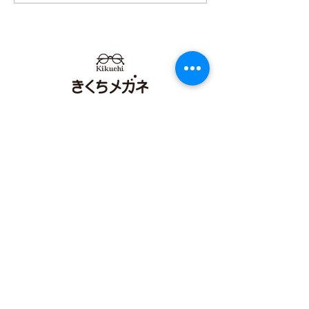
フェア開催中！ 熊本
フェア開催中
きくちメガネ カリーノ菊
きくちメガネ 
陽店 イオンタウン田崎店
ウン田崎店 カリーノ菊陽
店
【​カリーノ菊陽店】
熊本県菊池郡菊陽町津久礼2422-4
営業時間：10:00-19:00/定休日なし
096-234-8973
アクセス
【​イオンタウン田崎店】
熊本県熊本市西区田崎町字下寄380