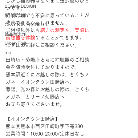
しかし補聴器はあくまで選択肢のひと
BEAMS DESIGN
つです。
相談だけでも不安に思っていることが
坂田銀次郎
改善できるかもしれません。
CLAYTON FRANKLIN
ご相談以外にも
聴力の測定や、実際に
銘品晴夫作
補聴器を体験
することができます。
Urban Trail
まずはお気軽にご相談ください。
mu
田崎店・菊陽店ともに補聴器のご相談
会を随時受付しておりますので、
熊本駅近くにお越しの際は、きくちメ
ガネ　イオンタウン田崎店へ、
菊陽、光の森にお越しの際は、きくち
メガネ　カリーノ菊陽店へ
お立ち寄りくださいませ。
【​イオンタウン田崎店】 
熊本県熊本市西区田崎町字下寄380
営業時間：10:00-20:00/定休日なし