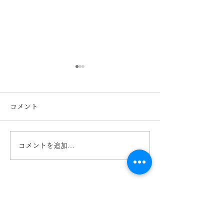
コメント
コメントを追加…
【Oticonオーティコン】
【難聴】が認知
補聴器 Zeal （ジール）日
に？ 熊本 き
本新発売 熊本 きくち
ネ イオンタウ
メガネ イオンタウン田
店 カリーノ菊
崎店 カリーノ菊陽店