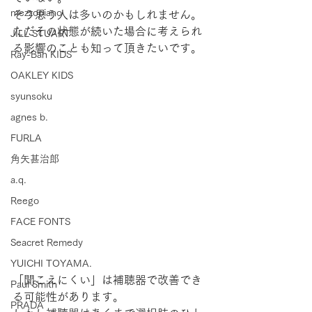
mezzopiano
そう思う人は多いのかもしれません。
ただその状態が続いた場合に考えられ
JILL STUART
る影響のことも知って頂きたいです。
Ray-Ban KIDS
OAKLEY KIDS
syunsoku
agnes b.
FURLA
角矢甚治郎
a.q.
Reego
FACE FONTS
Seacret Remedy
YUICHI TOYAMA.
「聞こえにくい」は補聴器で改善でき
Paul Smith
る可能性があります。
PRADA