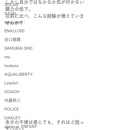
しかし自分ではなかなか気が付かない
SOLAIZ
聴力の低下。
DJUAL
以前に比べ、こんな経験が増えていま
tonysame：
せんか？
ENALLOID
谷口眼鏡
SAMURAI SHO
mu
tsubura
AQUALIBERTY
LineArt
COACH
内藤熊八
POLICE
OAKLEY
多少の不便は感じても、それほど困っ
agnes b. ENFANT
ていない。