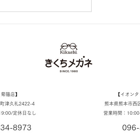
nオーティコン】補聴
【難聴】が認知症の原因
 （ジール）日本新発
に？ 熊本 きくちメガ
きくちメガネ イ
イオンタウン田崎店 カリ
田崎店 カリーノ
ノ菊陽店
ノ菊陽店】
【​イオン
津久礼2422-4
熊本県熊本市西区
19:00/定休日なし
営業時間：10:00
234-8973
096-