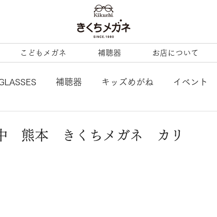
こどもメガネ
補聴器
お店について
GLASSES
補聴器
キッズめがね
イベント
L
tonysame：
ENALLOID
谷口眼鏡
中 熊本 きくちメガネ カリ
BERTY
LineArt
COACH
内藤熊八
ezzopiano
JILL STUART
Ray-Ban KIDS