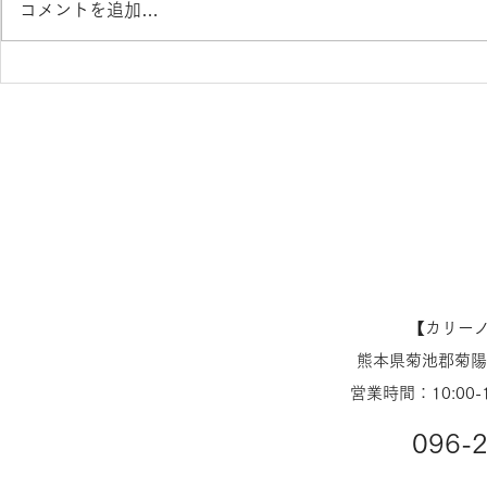
コメントを追加…
補聴器の無料30日貸出しのメ
【Otico
リット 熊本 きくちメガ
器 Zeal
ネ イオンタウン田崎店 カ
売 熊本 
リーノ菊陽
オンタウン
菊陽店
【​カリー
熊本県菊池郡菊陽町
営業時間：10:00-
096-