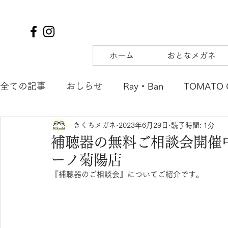
ホーム
おとなメガネ
全ての記事
おしらせ
Ray・Ban
TOMATO 
きくちメガネ
2023年6月29日
読了時間: 1分
TIFFANY&Co.
to hers
SOLAIZ
DJUA
補聴器の無料ご相談会開催
ーノ菊陽店
SAMURAI SHO
mu
tsubura
AQUALI
『補聴器のご相談会』についてご紹介です。
POLICE
OAKLEY
agnes b. ENFANT
m