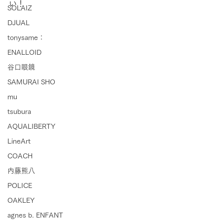
い！
SOLAIZ
DJUAL
tonysame：
ENALLOID
谷口眼鏡
SAMURAI SHO
mu
tsubura
AQUALIBERTY
LineArt
COACH
内藤熊八
POLICE
OAKLEY
agnes b. ENFANT