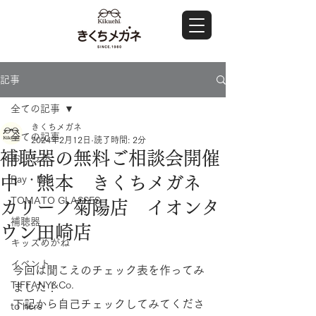
記事
全ての記事
きくちメガネ
全ての記事
2024年2月12日
読了時間: 2分
補聴器の無料ご相談会開催
おしらせ
中 熊本 きくちメガネ
Ray・Ban
TOMATO GLASSES
カリーノ菊陽店 イオンタ
補聴器
ウン田崎店
キッズめがね
イベント
今回は聞こえのチェック表を作ってみ
TIFFANY&Co.
ました！
下記から自己チェックしてみてくださ
to hers