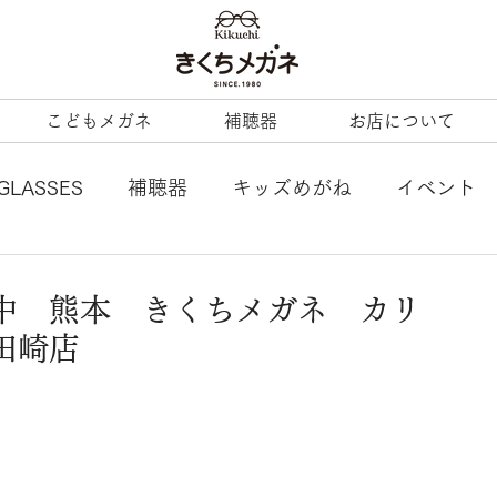
こどもメガネ
補聴器
お店について
GLASSES
補聴器
キッズめがね
イベント
L
tonysame：
ENALLOID
谷口眼鏡
中 熊本 きくちメガネ カリ
田崎店
BERTY
LineArt
COACH
内藤熊八
ezzopiano
JILL STUART
Ray-Ban KIDS