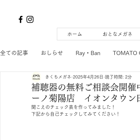
ホーム
おとなメガネ
全ての記事
おしらせ
Ray・Ban
TOMATO 
きくちメガネ
2025年4月26日
読了時間: 2分
TIFFANY&Co.
to hers
SOLAIZ
DJUA
補聴器の無料ご相談会開催
ーノ菊陽店 イオンタウン
SAMURAI SHO
mu
tsubura
AQUALI
聞こえのチェック表を作ってみました！
下記から自己チェックしてみてください！
POLICE
OAKLEY
agnes b. ENFANT
m