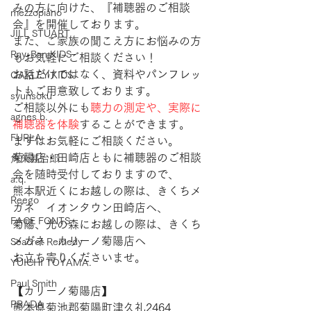
みの方に向けた、『補聴器のご相談
mezzopiano
会』を開催しております。
JILL STUART
また、ご家族の聞こえ方にお悩みの方
Ray-Ban KIDS
もお気軽にご相談ください！
お話だけではなく、資料やパンフレッ
OAKLEY KIDS
トもご用意致しております。
syunsoku
ご相談以外にも
聴力の測定や、実際に
agnes b.
補聴器を体験
することができます。
FURLA
まずはお気軽にご相談ください。
菊陽店・田崎店ともに補聴器のご相談
角矢甚治郎
会を随時受付しておりますので、
a.q.
熊本駅近くにお越しの際は、きくちメ
Reego
ガネ　イオンタウン田崎店へ、
FACE FONTS
菊陽、光の森にお越しの際は、きくち
メガネ　カリーノ菊陽店へ
Seacret Remedy
お立ち寄りくださいませ。
YUICHI TOYAMA.
Paul Smith
【​カリーノ菊陽店】 
PRADA
熊本県菊池郡菊陽町津久礼2464 