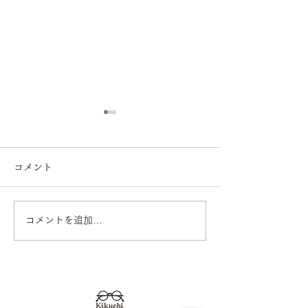
コメント
コメントを追加…
Ray-Ban 2026レイバン
補聴器の無料30
フェア開催中！ 熊本
のメリット 熊
きくちメガネ イオンタ
ちメガネ イオ
ウン田崎店 カリーノ菊陽
田崎店 カリー