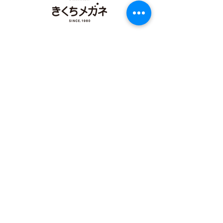
店
【​カリーノ菊陽店】
熊本県菊池郡菊陽町津久礼2422-4
営業時間：10:00-19:00/定休日なし
096-234-8973
アクセス
【​イオンタウン田崎店】
熊本県熊本市西区田崎町字下寄380
営業時間：10:00-19:00/定休日なし
096-324-0558
アクセス