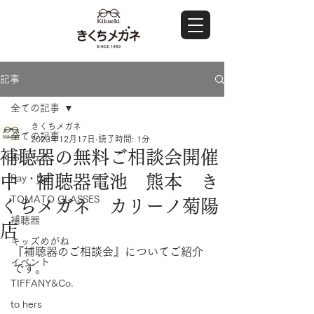
記事
全ての記事
きくちメガネ
全ての記事
2023年12月17日
読了時間: 1分
補聴器の無料ご相談会開催
おしらせ
中 補聴器電池 熊本 き
Ray・Ban
TOMATO GLASSES
くちメガネ カリーノ菊陽
補聴器
店
キッズめがね
『補聴器のご相談会』についてご紹介
イベント
です。
TIFFANY&Co.
to hers