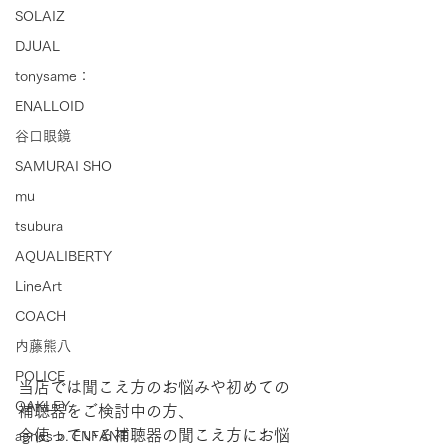
SOLAIZ
DJUAL
tonysame：
ENALLOID
谷口眼鏡
SAMURAI SHO
mu
tsubura
AQUALIBERTY
LineArt
COACH
内藤熊八
POLICE
当店では聞こえ方のお悩みや初めての
OAKLEY
補聴器をご検討中の方、
今使っている補聴器の聞こえ方にお悩
agnes b. ENFANT