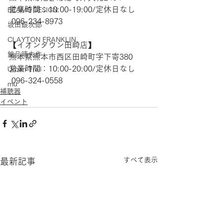
営業時間：10:00-19:00/定休日なし
BEAMS DESIGN
 096-234-8973  
坂田銀次郎
CLAYTON FRANKLIN
【​イオンタウン田崎店】 
銘品晴夫作
熊本県熊本市西区田崎町字下寄380
営業時間：10:00-20:00/定休日なし
Urban Trail
 096-324-0558
mu
補聴器
イベント
すべて表示
最新記事