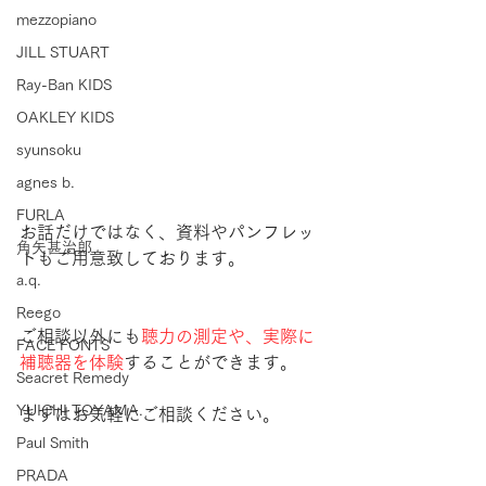
mezzopiano
JILL STUART
Ray-Ban KIDS
OAKLEY KIDS
syunsoku
agnes b.
FURLA
お話だけではなく、資料やパンフレッ
角矢甚治郎
トもご用意致しております。
a.q.
Reego
ご相談以外にも
聴力の測定や、実際に
FACE FONTS
補聴器を体験
することができます。
Seacret Remedy
YUICHI TOYAMA.
まずはお気軽にご相談ください。
Paul Smith
PRADA