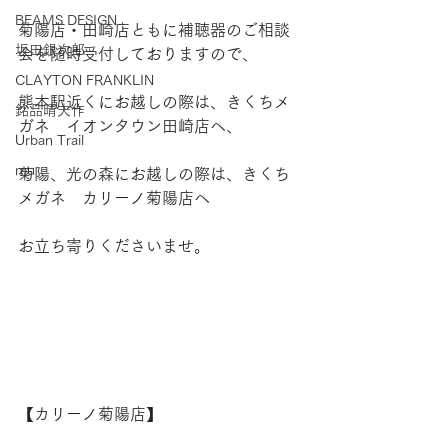
BEAMS DESIGN
菊陽店・田崎店ともに補聴器のご相談
坂田銀次郎
会を随時受付しておりますので、
CLAYTON FRANKLIN
熊本駅近くにお越しの際は、きくちメ
銘品晴夫作
ガネ　イオンタウン田崎店へ、
Urban Trail
mu
菊陽、光の森にお越しの際は、きくち
メガネ　カリーノ菊陽店へ
お立ち寄りくださいませ。
【​カリーノ菊陽店】 