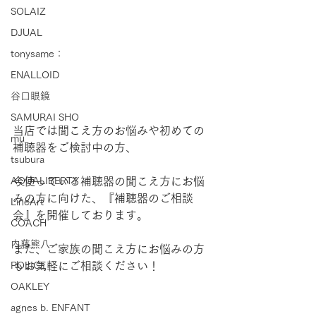
SOLAIZ
DJUAL
tonysame：
ENALLOID
谷口眼鏡
SAMURAI SHO
当店では聞こえ方のお悩みや初めての
mu
補聴器をご検討中の方、
tsubura
AQUALIBERTY
今使っている補聴器の聞こえ方にお悩
みの方に向けた、『補聴器のご相談
LineArt
会』を開催しております。
COACH
内藤熊八
また、ご家族の聞こえ方にお悩みの方
POLICE
もお気軽にご相談ください！
OAKLEY
agnes b. ENFANT