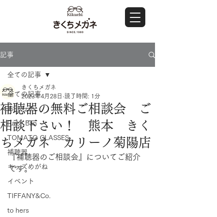
記事
全ての記事
きくちメガネ
全ての記事
2023年4月28日
読了時間: 1分
補聴器の無料ご相談会 ご
おしらせ
相談下さい！ 熊本 きく
Ray・Ban
TOMATO GLASSES
ちメガネ カリーノ菊陽店
補聴器
『補聴器のご相談会』についてご紹介
キッズめがね
です。
イベント
TIFFANY&Co.
to hers