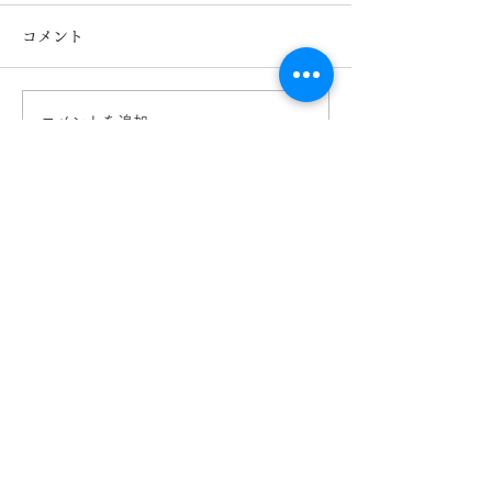
コメント
コメントを追加…
【Oticonオーティコン】
【難聴】が認知
補聴器 Zeal （ジール）日
に？ 熊本 き
本新発売 熊本 きくち
ネ イオンタウ
メガネ イオンタウン田
店 カリーノ菊
崎店 カリーノ菊陽店
【​カリーノ菊陽店】
熊本県菊池郡菊陽町津久礼2422-4
営業時間：10:00-19:00/定休日なし
096-234-8973