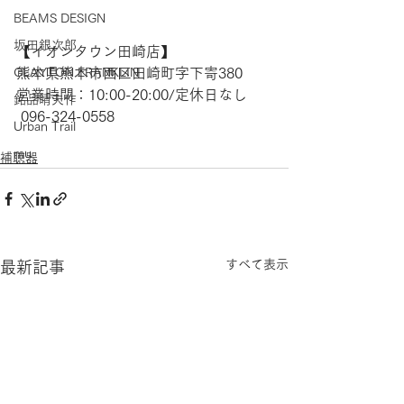
BEAMS DESIGN
坂田銀次郎
【​イオンタウン田崎店】 
CLAYTON FRANKLIN
熊本県熊本市西区田崎町字下寄380
営業時間：10:00-20:00/定休日なし
銘品晴夫作
 096-324-0558 
Urban Trail
mu
補聴器
すべて表示
最新記事