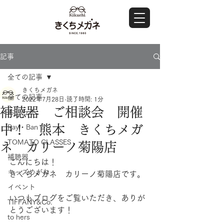
記事
全ての記事
きくちメガネ
全ての記事
2022年7月28日
読了時間: 1分
補聴器 ご相談会 開催
おしらせ
中！ 熊本 きくちメガ
Ray・Ban
TOMATO GLASSES
ネ カリーノ菊陽店
補聴器
こんにちは！
キッズめがね
きくちメガネ　カリーノ菊陽店です。
イベント
いつもブログをご覧いただき、ありが
TIFFANY&Co.
とうございます！
to hers