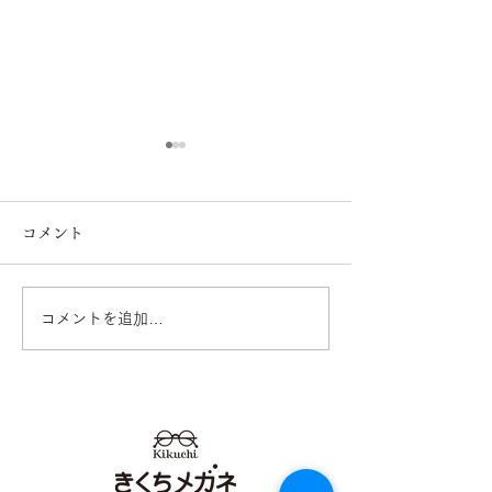
コメント
コメントを追加…
【Oticonオーティコン】
【難聴】が認知
補聴器 Zeal （ジール）日
に？ 熊本 き
本新発売 熊本 きくち
ネ イオンタウ
メガネ イオンタウン田
店 カリーノ菊
崎店 カリーノ菊陽店