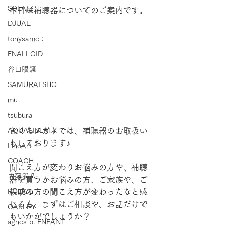
SOLAIZ
本日は補聴器についてのご案内です。
DJUAL
tonysame：
ENALLOID
谷口眼鏡
SAMURAI SHO
mu
tsubura
AQUALIBERTY
きくちメガネでは、補聴器のお取扱い
もしております♪
LineArt
COACH
聞こえ方が変わりお悩みの方や、補聴
内藤熊八
器を買うかお悩みの方、ご家族や、ご
POLICE
親戚の方の聞こえ方が変わったなと感
じる方、まずはご相談や、お話だけで
OAKLEY
もいかがでしょうか？
agnes b. ENFANT