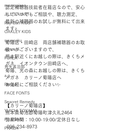
mezzopiano
認定補聴器技能者在籍店なので、安心
JILL STUART
していつでもご相談や、聴力測定、
最新の補聴器のお試しが無料にて出来
Ray-Ban KIDS
ます♪
OAKLEY KIDS
syunsoku
菊陽店・田崎店　両店舗補聴器のお取
agnes b.
扱いがございますので、
熊本駅近くにお越しの際は、きくちメ
FURLA
ガネ　イオンタウン田崎店へ、
角矢甚治郎
菊陽、光の森にお越しの際は、きくち
a.q.
メガネ　カリーノ菊陽店へ
Reego
お気軽にご相談ください✨
FACE FONTS
Seacret Remedy
【​カリーノ菊陽店】 
YUICHI TOYAMA.
熊本県菊池郡菊陽町津久礼2464 
Paul Smith
営業時間：10:00-19:00/定休日なし
 096-234-8973  
PRADA