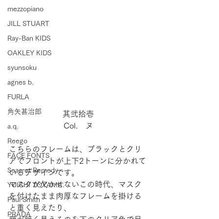
mezzopiano
JILL STUART
Ray-Ban KIDS
OAKLEY KIDS
syunsoku
agnes b.
FURLA
角矢甚治郎
其弐拾壱
Col.　ヌ
a.q.
Reego
こちらのフレームは、ブラックとクリ
FACE FONTS
アでフロントが上下2トーンに分かれて
Seacret Remedy
いるデザインです。
マスクが欠かせないこの時代、マスク
YUICHI TOYAMA.
を付けたまま肉厚なフレームを掛ける
Paul Smith
と重く見えたり、
PRADA