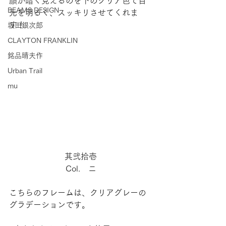
顔が暗く見えるのを下のクリア色で目
BEAMS DESIGN
元を明るく、スッキリさせてくれま
す！
坂田銀次郎
CLAYTON FRANKLIN
銘品晴夫作
Urban Trail
mu
其弐拾壱
Col.　ニ
こちらのフレームは、クリアグレーの
グラデーションです。