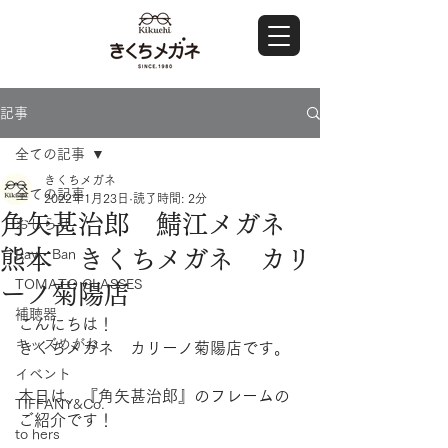
記事
全ての記事
きくちメガネ
全ての記事
2022年1月23日
読了時間: 2分
角矢甚治郎 鯖江メガネ
おしらせ
熊本 きくちメガネ カリ
Ray・Ban
TOMATO GLASSES
ーノ菊陽店
補聴器
こんにちは！
キッズめがね
きくちメガネ　カリーノ菊陽店です。
イベント
本日は、『角矢甚治郎』のフレームの
TIFFANY&Co.
ご紹介です！
to hers