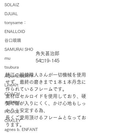
SOLAIZ
DJUAL
tonysame：
ENALLOID
谷口眼鏡
SAMURAI SHO
角矢甚治郎
mu
54□19-145
tsubura
鯖江の眼鏡職人さんが一切機械を使用
AQUALIBERTY
せず、最終の磨きまで１本１本丹念に
LineArt
作られているフレームです。
COACH
素材はセルロイドを使用しており、硬
内藤熊八
質で傷が入りにくく、かけ心地もしっ
かりと安定する為、
POLICE
長くご愛用頂けるフレームとなってお
OAKLEY
ります。
agnes b. ENFANT