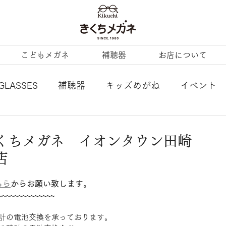
こどもメガネ
補聴器
お店について
GLASSES
補聴器
キッズめがね
イベント
L
tonysame：
ENALLOID
谷口眼鏡
くちメガネ イオンタウン田崎
店
BERTY
LineArt
COACH
内藤熊八
ちら
からお願い致します。
~~~~~~~~~~~~~~
ezzopiano
JILL STUART
Ray-Ban KIDS
計の電池交換を承っております。