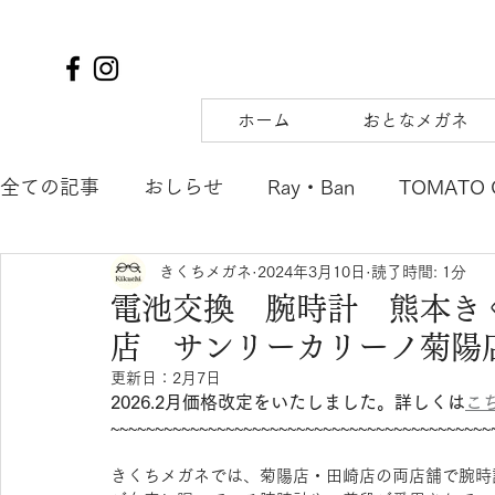
ホーム
おとなメガネ
全ての記事
おしらせ
Ray・Ban
TOMATO 
きくちメガネ
2024年3月10日
読了時間: 1分
TIFFANY&Co.
to hers
SOLAIZ
DJUA
電池交換 腕時計 熊本き
店 サンリーカリーノ菊陽
SAMURAI SHO
mu
tsubura
AQUALI
更新日：
2月7日
2026.2月価格改定をいたしました。詳しくは
こ
~~~~~~~~~~~~~~~~~~~~~~~~~~~~~~~~~~~~~~~~~~~
POLICE
OAKLEY
agnes b. ENFANT
m
きくちメガネでは、菊陽店・田崎店の両店舗で腕時