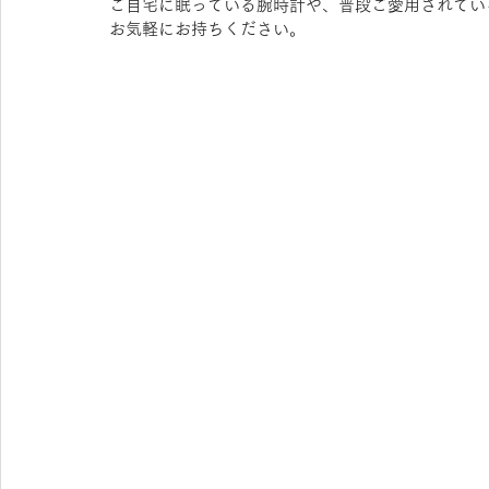
ご自宅に眠っている腕時計や、普段ご愛用されてい
お気軽にお持ちください。
OAKLEY KIDS
syunsoku
agnes b.
FU