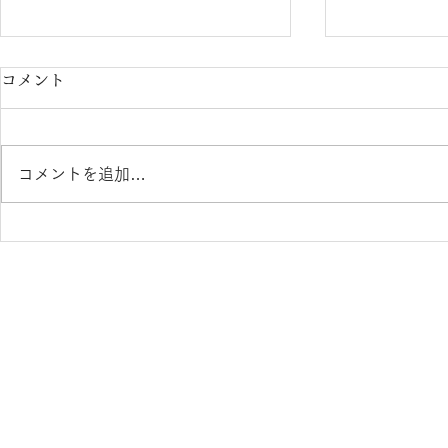
コメント
コメントを追加…
カリーノ菊陽店 通常営業再
イオンタウ
開のお知らせ
のお知ら