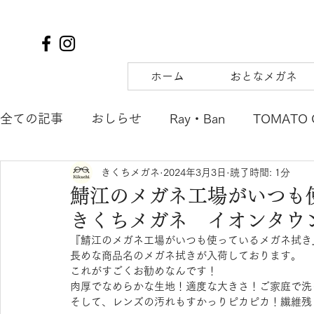
ホーム
おとなメガネ
全ての記事
おしらせ
Ray・Ban
TOMATO 
きくちメガネ
2024年3月3日
読了時間: 1分
TIFFANY&Co.
to hers
SOLAIZ
DJUA
鯖江のメガネ工場がいつ
きくちメガネ イオンタウ
SAMURAI SHO
mu
tsubura
AQUALI
『鯖江のメガネ工場がいつも使っているメガネ拭き
長めな商品名のメガネ拭きが入荷しております。
これがすごくお勧めなんです！
POLICE
OAKLEY
agnes b. ENFANT
m
肉厚でなめらかな生地！適度な大きさ！ご家庭で洗
そして、レンズの汚れもすかっりピカピカ！繊維残