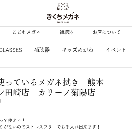
こどもメガネ
補聴器
お店について
GLASSES
補聴器
キッズめがね
イベント
L
tonysame：
ENALLOID
谷口眼鏡
も使っているメガネ拭き 熊本
ン田崎店 カリーノ菊陽店
BERTY
LineArt
COACH
内藤熊八
』。
ezzopiano
JILL STUART
Ray-Ban KIDS
って使える！
りがないのでストレスフリーでお手入れ出来ます！