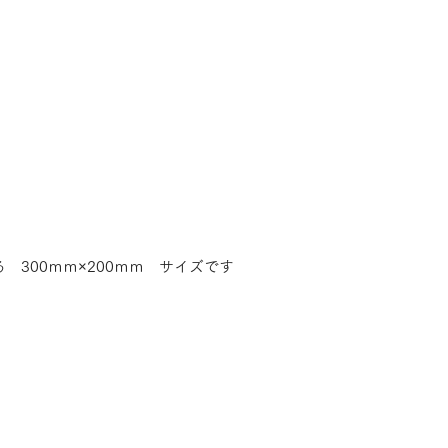
　300ｍｍ×200ｍｍ　サイズです