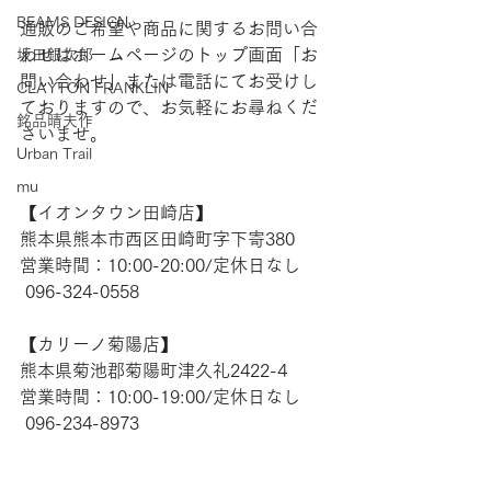
BEAMS DESIGN
通販のご希望や商品に関するお問い合
わせはホームページのトップ画面「お
坂田銀次郎
問い合わせ」または電話にてお受けし
CLAYTON FRANKLIN
ておりますので、お気軽にお尋ねくだ
銘品晴夫作
さいませ。
Urban Trail
mu
【​イオンタウン田崎店】 
熊本県熊本市西区田崎町字下寄380
営業時間：10:00-20:00/定休日なし
 096-324-0558
【​カリーノ菊陽店】 
熊本県菊池郡菊陽町津久礼2422-4
営業時間：10:00-19:00/定休日なし
 096-234-8973 