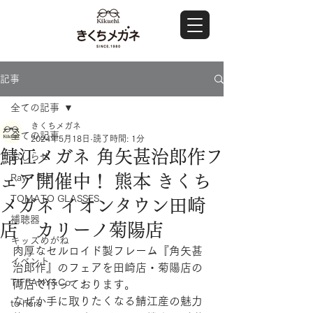
記事
全ての記事
きくちメガネ
全ての記事
2024年5月18日
読了時間: 1分
鯖江メガネ 角矢甚治郎作フ
おしらせ
ェア開催中！ 熊本 きくち
Ray・Ban
TOMATO GLASSES
メガネ イオンタウン田崎
補聴器
店 カリーノ菊陽店
キッズめがね
肉厚なセルロイド製フレーム『角矢甚
イベント
治郎作』のフェアを田崎店・菊陽店の
TIFFANY&Co.
両店で行っております。
なぜか手に取りたくなる鯖江産の魅力
to hers