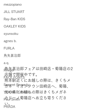
mezzopiano
JILL STUART
Ray-Ban KIDS
OAKLEY KIDS
syunsoku
agnes b.
FURLA
角矢甚治郎
a.q.
角矢甚治郎フェアは田崎店・菊陽店の2
Reego
店舗で開催中です。
FACE FONTS
熊本駅近くにお越しの際は、きくちメ
Seacret Remedy
ガネ　イオンタウン田崎店へ、菊陽、
光の森にお越しの際はきくちメガネ　
YUICHI TOYAMA.
カリーノ菊陽店へお立ち寄りくださ
Paul Smith
い。
PRADA