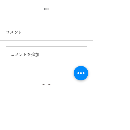
コメント
コメントを追加…
カリーノ菊陽店 通常営
イオンタウン田
業再開のお知らせ
再開のお知ら
【​カリーノ菊陽店】
熊本県菊池郡菊陽町津久礼2422-4