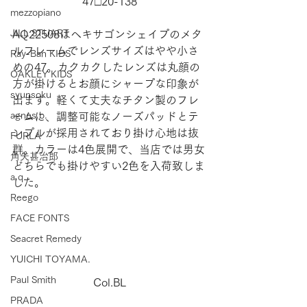
47□20-138
mezzopiano
JILL STUART
AQ22508はヘキサゴンシェイプのメタ
ルフレームでレンズサイズはやや小さ
Ray-Ban KIDS
めの47。カクカクしたレンズは丸顔の
OAKLEY KIDS
方が掛けるとお顔にシャープな印象が
syunsoku
出ます。軽くて丈夫なチタン製のフレ
agnes b.
ームに、調整可能なノーズパッドとテ
ンプルが採用されており掛け心地は抜
FURLA
群。カラーは4色展開で、当店では男女
角矢甚治郎
どちらでも掛けやすい2色を入荷致しま
a.q.
した。
Reego
FACE FONTS
Seacret Remedy
YUICHI TOYAMA.
Paul Smith
Col.BL
PRADA