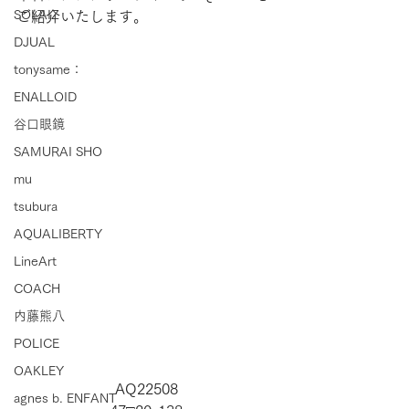
SOLAIZ
ご紹介いたします。
DJUAL
tonysame：
ENALLOID
谷口眼鏡
SAMURAI SHO
mu
tsubura
AQUALIBERTY
LineArt
COACH
内藤熊八
POLICE
OAKLEY
AQ22508
agnes b. ENFANT