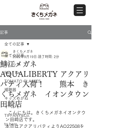
記事
全ての記事
きくちメガネ
全ての記事
2022年9月19日
読了時間: 2分
鯖江メガネ
おしらせ
AQUALIBERTY アクアリ
Ray・Ban
TOMATO GLASSES
バティ入荷！ 熊本 き
補聴器
くちメガネ イオンタウン
キッズめがね
田崎店
イベント
  こんにちは。きくちメガネイオンタウ
TIFFANY&Co.
ン田崎店です。
to hers
本日はアクアリバティよりAQ22508を