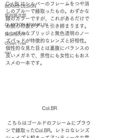
Col.BLはシルバーのフレームをつや消
BEAMS DESIGN
しのブルーで縁取ったもの。わずかな
坂田銀次郎
縁のカラーですが、これがあるだけで
CLAYTON FRANKLIN
お顔の印象がグッと引き締まります。
シンプルなブリッジと無色透明のノー
銘品晴夫作
ズパッドが特徴的なレンズと好相性。
Urban Trail
個性的な見た目とは裏腹にバランスの
mu
良いメガネで、男性にも女性にもおス
スメの一本です。
Col.BR
 こちらはゴールドのフレームにブラウ
ンで縁取ったCol.BR。レトロなレンズ
シェイプと相まってアンティークな雰