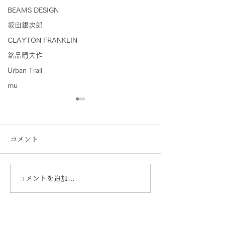
BEAMS DESIGN
坂田銀次郎
CLAYTON FRANKLIN
銘品晴夫作
Urban Trail
mu
コメント
コメントを追加…
イオンタウン田崎店 営業
営業再開日のお
再開のお知らせ
オンタウン田崎