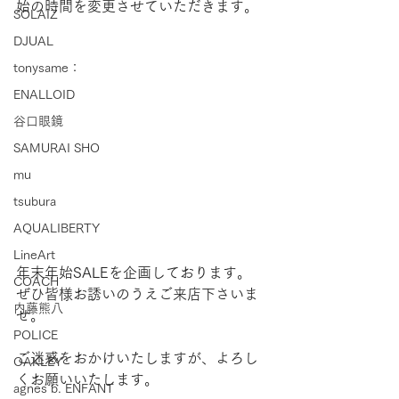
始の時間を変更させていただきます。
SOLAIZ
DJUAL
tonysame：
ENALLOID
谷口眼鏡
SAMURAI SHO
mu
tsubura
AQUALIBERTY
LineArt
年末年始SALEを企画しております。
COACH
ぜひ皆様お誘いのうえご来店下さいま
内藤熊八
せ。
POLICE
ご迷惑をおかけいたしますが、よろし
OAKLEY
くお願いいたします。
agnes b. ENFANT