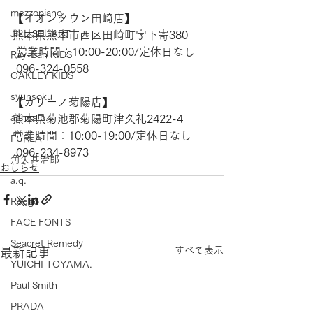
mezzopiano
【​イオンタウン田崎店】 
JILL STUART
熊本県熊本市西区田崎町字下寄380
 営業時間：10:00-20:00/定休日なし
Ray-Ban KIDS
 096-324-0558
OAKLEY KIDS
syunsoku
【​カリーノ菊陽店】 
agnes b.
熊本県菊池郡菊陽町津久礼2422-4
営業時間：10:00-19:00/定休日なし
FURLA
 096-234-8973  
角矢甚治郎
おしらせ
a.q.
Reego
FACE FONTS
Seacret Remedy
すべて表示
最新記事
YUICHI TOYAMA.
Paul Smith
PRADA