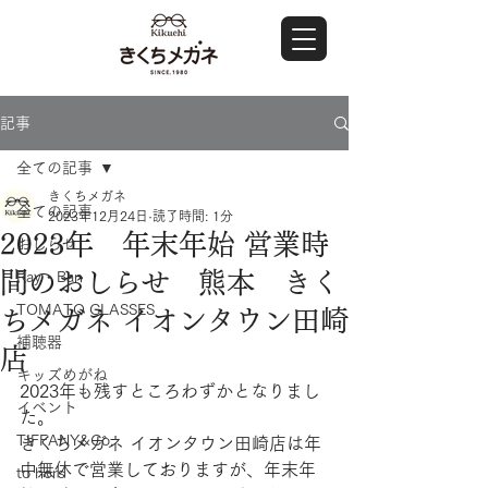
記事
全ての記事
きくちメガネ
全ての記事
2023年12月24日
読了時間: 1分
2023年 年末年始 営業時
おしらせ
間のおしらせ 熊本 きく
Ray・Ban
TOMATO GLASSES
ちメガネ イオンタウン田崎
補聴器
店
キッズめがね
2023年も残すところわずかとなりまし
イベント
た。
TIFFANY&Co.
きくちメガネ イオンタウン田崎店は年
中無休で営業しておりますが、年末年
to hers