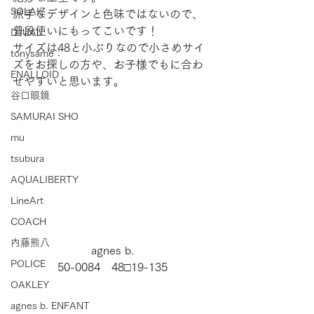
SOLAIZ
派手なデザインと色味ではないので、
普段使いにもってこいです！
DJUAL
サイズは48と小ぶりなので小さめサイ
tonysame：
ズをお探しの方や、お子様でもに合わ
ENALLOID
せやすいと思います。
谷口眼鏡
SAMURAI SHO
mu
tsubura
AQUALIBERTY
LineArt
COACH
内藤熊八
agnes b.
POLICE
50-0084　48□19-135
OAKLEY
agnes b. ENFANT