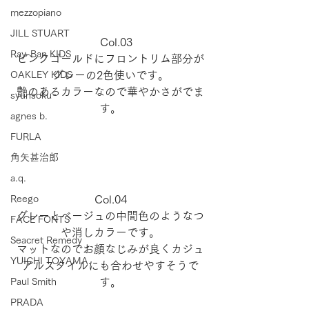
mezzopiano
JILL STUART
　Col.03
Ray-Ban KIDS
ピンクゴールドにフロントリム部分が
グレーの2色使いです。
OAKLEY KIDS
艶のあるカラーなので華やかさがでま
syunsoku
す。
agnes b.
FURLA
角矢甚治郎
a.q.
Col.04
Reego
グレーとベージュの中間色のようなつ
FACE FONTS
や消しカラーです。
Seacret Remedy
マットなのでお顔なじみが良くカジュ
YUICHI TOYAMA.
アルスタイルにも合わせやすそうで
す。
Paul Smith
PRADA