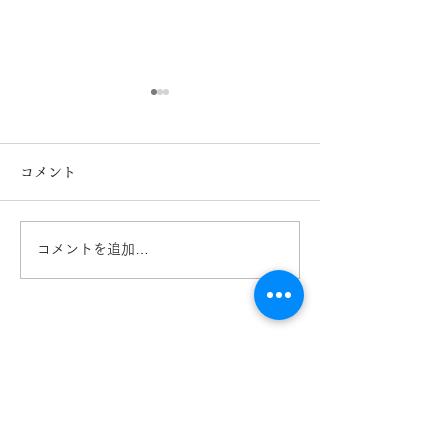
コメント
コメントを追加…
agnes b. アニエスｂ. 新
agnes b. アニ
作フレーム入荷！熊本
作フレーム入
きくちメガネ イオンタ
きくちメガネ 
ウン田崎店
菊陽店