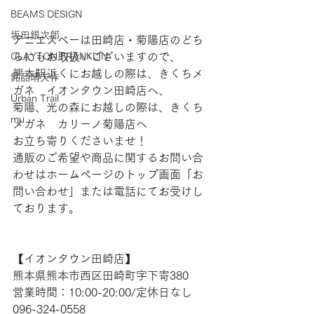
BEAMS DESIGN
坂田銀次郎
アニエスベーは田崎店・菊陽店のどち
らにもお取扱いございますので、
CLAYTON FRANKLIN
熊本駅近くにお越しの際は、きくちメ
銘品晴夫作
ガネ　イオンタウン田崎店へ、
Urban Trail
菊陽、光の森にお越しの際は、きくち
mu
メガネ　カリーノ菊陽店へ
お立ち寄りくださいませ！  
通販のご希望や商品に関するお問い合
わせはホームページのトップ画面「お
問い合わせ」または電話にてお受けし
ております。  
【​イオンタウン田崎店】 
熊本県熊本市西区田崎町字下寄380
営業時間：10:00-20:00/定休日なし
096-324-0558