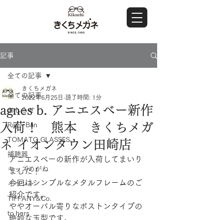
記事
全ての記事
きくちメガネ
全ての記事
2022年6月25日
読了時間: 1分
agnes b. アニエスベー新作
おしらせ
入荷！ 熊本 きくちメガ
Ray・Ban
TOMATO GLASSES
ネ イオンタウン田崎店
補聴器
アニエスベーの新作が入荷してまいり
キッズめがね
ました！
今回はシンプルなメタルフレームのご
イベント
紹介です。
TIFFANY&Co.
ややオーバル寄りなボストンタイプの
to hers
絶妙な玉型です。