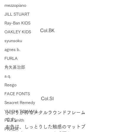
mezzopiano
JILL STUART
Ray-Ban KIDS
Col.BK
OAKLEY KIDS
syunsoku
agnes b.
FURLA
角矢甚治郎
a.q.
Reego
FACE FONTS
Col.SI
Seacret Remedy
YUICHI TOYAMA.
小ぶりが粋なメタルラウンドフレーム
です。
Paul Smith
お色は、しっとりした触感のマットブ
PRADA