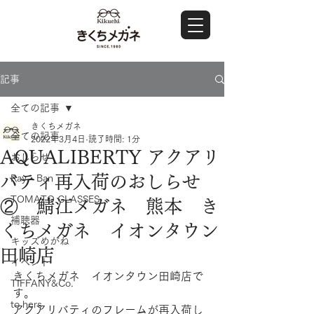
記事
全ての記事
きくちメガネ
全ての記事
2022年3月4日
読了時間: 1分
AQUALIBERTY アクアリ
おしらせ
バティ再入荷のおしらせ
Ray・Ban
TOMATO GLASSES
② 鯖江メガネ 熊本 き
補聴器
くちメガネ イオンタウン
キッズめがね
田崎店
イベント
きくちメガネ　イオンタウン田崎店で
TIFFANY&Co.
す。
to hers
アクアリバティのフレームが再入荷し