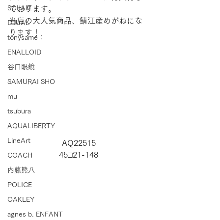
SOLAIZ
ております。
当店の大人気商品、鯖江産めがねにな
DJUAL
ります！
tonysame：
ENALLOID
谷口眼鏡
SAMURAI SHO
mu
tsubura
AQUALIBERTY
LineArt
AQ22515
45□21-148
COACH
内藤熊八
POLICE
OAKLEY
agnes b. ENFANT