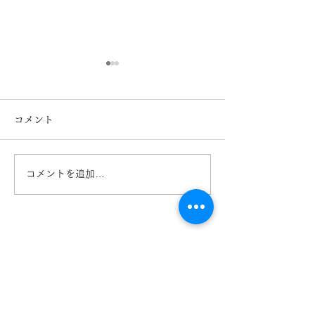
コメント
コメントを追加…
鯖江メガネ
鯖江メガネ
AQUALIBERTY アクア
AQUALIBERT
リバティ入荷！ 熊
リバティ入荷
本 きくちメガネ イオ
本 きくちメガ
ンタウン田崎店
ンタウン田崎店