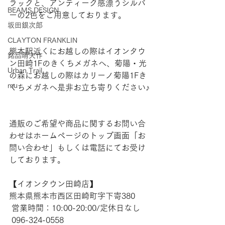
ラックと、アンティーク感漂うシルバ
BEAMS DESIGN
ーの2色をご用意しております。
坂田銀次郎
CLAYTON FRANKLIN
熊本駅近くにお越しの際はイオンタウ
銘品晴夫作
ン田崎1Fのきくちメガネへ、菊陽・光
Urban Trail
の森にお越しの際はカリーノ菊陽1Fき
mu
くちメガネへ是非お立ち寄りください♪
通販のご希望や商品に関するお問い合
わせはホームページのトップ画面「お
問い合わせ」もしくは電話にてお受け
しております。
【​イオンタウン田崎店】 
熊本県熊本市西区田崎町字下寄380
 営業時間：10:00-20:00/定休日なし
 096-324-0558