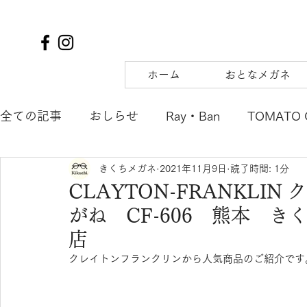
ホーム
おとなメガネ
全ての記事
おしらせ
Ray・Ban
TOMATO 
きくちメガネ
2021年11月9日
読了時間: 1分
TIFFANY&Co.
to hers
SOLAIZ
DJUA
CLAYTON-FRANKLI
がね CF-606 熊本 
SAMURAI SHO
mu
tsubura
AQUALI
店
クレイトンフランクリンから人気商品のご紹介です
POLICE
OAKLEY
agnes b. ENFANT
m