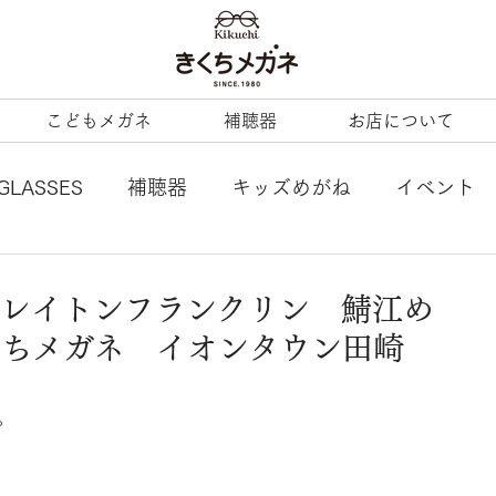
こどもメガネ
補聴器
お店について
GLASSES
補聴器
キッズめがね
イベント
L
tonysame：
ENALLOID
谷口眼鏡
N クレイトンフランクリン 鯖江め
きくちメガネ イオンタウン田崎
BERTY
LineArt
COACH
内藤熊八
。
ezzopiano
JILL STUART
Ray-Ban KIDS