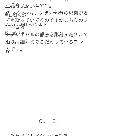
上品なフレームです。
BEAMS DESIGN
クレイトンは、メタル部分の彫刻がと
坂田銀次郎
ても凝っていてるのですがこちらのフ
CLAYTON FRANKLIN
レームは、
銘品晴夫作
モダンのセルの部分も彫刻が施されて
おり、細部までこだわっているフレー
Urban Trail
ムです。
mu
Col.　SL
こちらはクリアシルバーです。