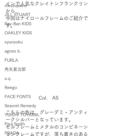
インで人気なクレイトンフランクリン
mezzopiano
から、
JILL STUART
今回はナイロールフレームのご紹介で
Ray-Ban KIDS
す。
OAKLEY KIDS
syunsoku
agnes b.
FURLA
角矢甚治郎
a.q.
Reego
FACE FONTS
Col.　AS
Seacret Remedy
こちらの色は、グレーデミ・アンティ
YUICHI TOYAMA.
ークシルバーとなっています。
Paul Smith
セルフレームとメタルのコンビネーシ
PRADA
ョンフレームですが、落ち着きのある