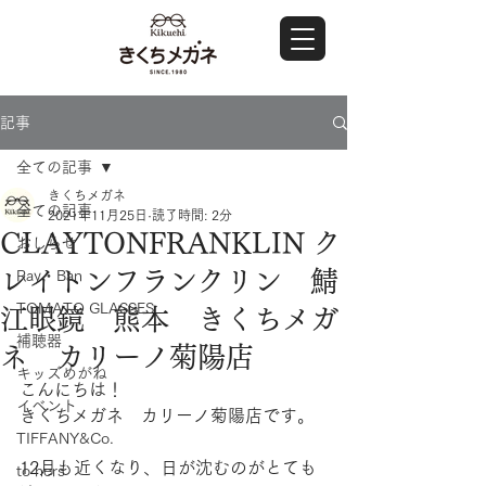
記事
全ての記事
きくちメガネ
全ての記事
2021年11月25日
読了時間: 2分
CLAYTONFRANKLIN ク
おしらせ
レイトンフランクリン 鯖
Ray・Ban
TOMATO GLASSES
江眼鏡 熊本 きくちメガ
補聴器
ネ カリーノ菊陽店
キッズめがね
こんにちは！
イベント
きくちメガネ　カリーノ菊陽店です。
TIFFANY&Co.
12月も近くなり、日が沈むのがとても
to hers