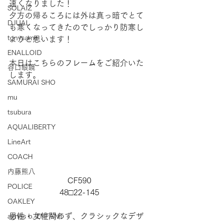
速くなりました！
SOLAIZ
夕方の帰るころには外は真っ暗でとて
DJUAL
も寒くなってきたのでしっかり防寒し
tonysame：
ようと思います！
ENALLOID
本日はこちらのフレームをご紹介いた
谷口眼鏡
します。
SAMURAI SHO
mu
tsubura
AQUALIBERTY
LineArt
COACH
内藤熊八
CF590
POLICE
48□22-145
OAKLEY
男性・女性問わず、クラシックなデザ
agnes b. ENFANT