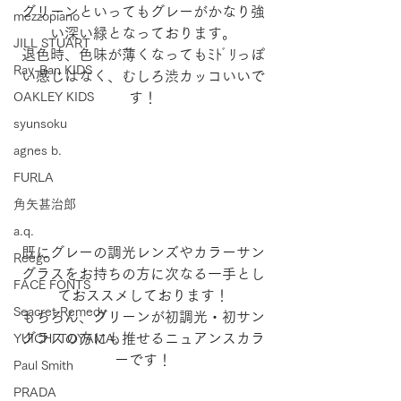
グリーンといってもグレーがかなり強
mezzopiano
い深い緑となっております。
JILL STUART
退色時、色味が薄くなってもﾐﾄﾞﾘっぽ
Ray-Ban KIDS
い感じはなく、むしろ渋カッコいいで
す！
OAKLEY KIDS
syunsoku
agnes b.
FURLA
角矢甚治郎
a.q.
既にグレーの調光レンズやカラーサン
Reego
グラスをお持ちの方に次なる一手とし
FACE FONTS
ておススメしております！
Seacret Remedy
もちろん、グリーンが初調光・初サン
グラスの方にも推せるニュアンスカラ
YUICHI TOYAMA.
ーです！
Paul Smith
PRADA