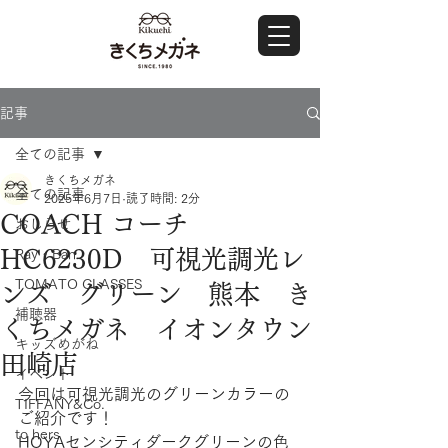
記事
全ての記事
きくちメガネ
全ての記事
2025年6月7日
読了時間: 2分
COACH コーチ
おしらせ
HC6230D 可視光調光レ
Ray・Ban
TOMATO GLASSES
ンズ グリーン 熊本 き
補聴器
くちメガネ イオンタウン
キッズめがね
田崎店
イベント
今回は可視光調光のグリーンカラーの
TIFFANY&Co.
ご紹介です！
to hers
HOYAセンシティダークグリーンの色