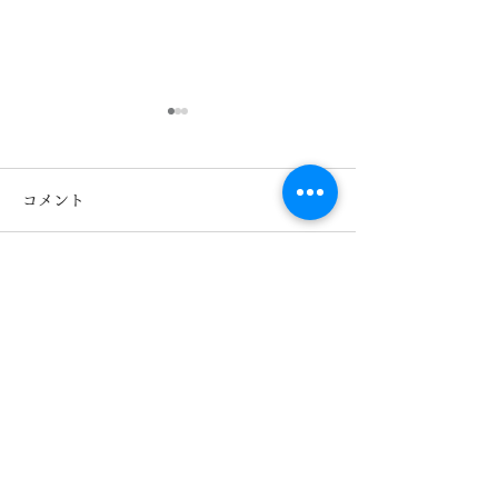
コメント
コメントを追加…
COACH コーチ
COACH コーチ
HC6280Dのご紹介 熊
HC8445Dのご
本 きくちメガネ イオ
本 きくちメガ
ンタウン田崎店 カリー
ンタウン田崎店
ノ菊陽店
ノ菊陽店