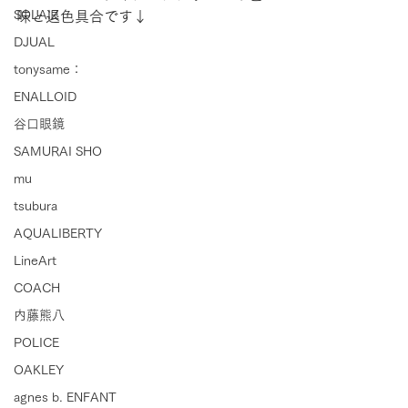
SOLAIZ
味と退色具合です↓
DJUAL
tonysame：
ENALLOID
谷口眼鏡
SAMURAI SHO
mu
tsubura
AQUALIBERTY
LineArt
COACH
内藤熊八
POLICE
OAKLEY
agnes b. ENFANT