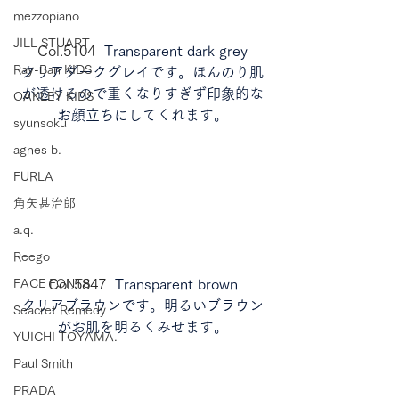
mezzopiano
JILL STUART
Col.5104  
Transparent dark grey
Ray-Ban KIDS
クリアダークグレイです。ほんのり肌
が透けるので重くなりすぎず印象的な
OAKLEY KIDS
お顔立ちにしてくれます。
syunsoku
agnes b.
FURLA
角矢甚治郎
a.q.
Reego
Col.5847  
Transparent brown
FACE FONTS
クリアブラウンです。明るいブラウン
Seacret Remedy
がお肌を明るくみせます。
YUICHI TOYAMA.
Paul Smith
PRADA