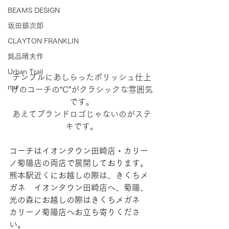
BEAMS DESIGN
坂田銀次郎
CLAYTON FRANKLIN
銘品晴夫作
Urban Trail
テンプルにあしらったポリッシュ仕上
mu
げのコーチの“C”がクラシックな雰囲気
です。
あえてブランドロゴじゃないのがステ
キです。
コーチはイオンタウン田崎店・カリー
ノ菊陽店の両店で展開しております。
熊本駅近くにお越しの際は、きくちメ
ガネ　イオンタウン田崎店へ、菊陽、
光の森にお越しの際はきくちメガネ　
カリーノ菊陽店へお立ち寄りくださ
い。