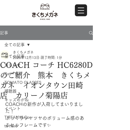
記事
全ての記事
きくちメガネ
全ての記事
2025年12月13日
読了時間: 1分
COACH コーチ HC6280D
おしらせ
のご紹介 熊本 きくちメ
Ray・Ban
TOMATO GLASSES
ガネ イオンタウン田崎
補聴器
店 カリーノ菊陽店
キッズめがね
COACHの新作が入荷してまいりまし
イベント
た！
TIFFANY&Co.
ぷっくりツヤツヤのボリューム感のあ
るセルフレームです✨
to hers