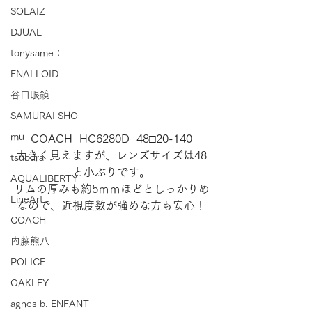
SOLAIZ
DJUAL
tonysame：
ENALLOID
谷口眼鏡
SAMURAI SHO
mu
COACH  HC6280D  48□20-140
大きく見えますが、レンズサイズは48
tsubura
と小ぶりです。
AQUALIBERTY
リムの厚みも約5ｍｍほどとしっかりめ
LineArt
なので、近視度数が強めな方も安心！
COACH
内藤熊八
POLICE
OAKLEY
agnes b. ENFANT