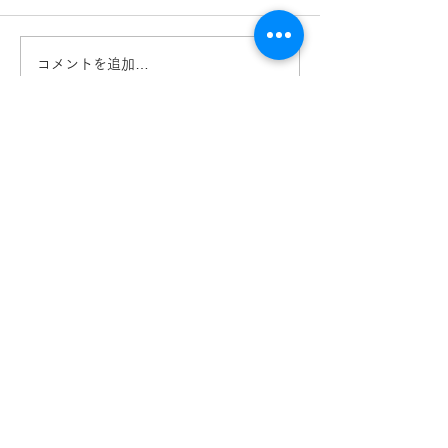
コメントを追加…
COACH コーチ
COACH コーチ
HC8445Dのご紹介 熊
HC6268Dのご
本 きくちメガネ イオ
本 きくちメガ
ンタウン田崎店 カリー
ンタウン田崎店
ノ菊陽店
ノ菊陽店
【​カリーノ菊陽店】
熊本県菊池郡菊陽町津久礼2422-4
営業時間：10:00-19:00/定休日なし
096-234-8973
アクセス