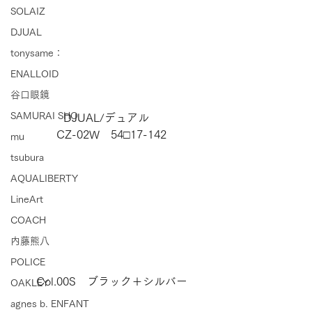
SOLAIZ
DJUAL
tonysame：
ENALLOID
谷口眼鏡
SAMURAI SHO
DJUAL/デュアル　
CZ-02W　54□17-142
mu
tsubura
AQUALIBERTY
LineArt
COACH
内藤熊八
POLICE
Col.00S　ブラック＋シルバー
OAKLEY
agnes b. ENFANT