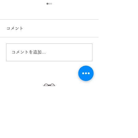
コメント
コメントを追加…
DJUAL/デュアル LT-
DJUAL デュア
16 紹介 きくちメガ
14の紹介 きく
ネ カリーノ菊陽店
ネ カリーノ菊
【​カリーノ菊陽店】
熊本県菊池郡菊陽町津久礼2422-4
営業時間：10:00-19:00/定休日なし