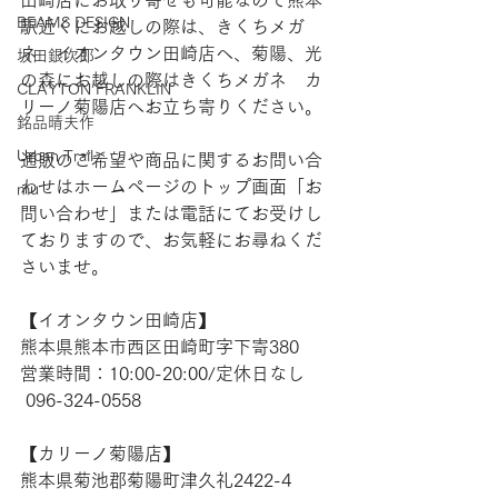
田崎店にお取り寄せも可能なので熊本
BEAMS DESIGN
駅近くにお越しの際は、きくちメガ
ネ　イオンタウン田崎店へ、菊陽、光
坂田銀次郎
の森にお越しの際はきくちメガネ　カ
CLAYTON FRANKLIN
リーノ菊陽店へお立ち寄りください。
銘品晴夫作
Urban Trail
通販のご希望や商品に関するお問い合
わせはホームページのトップ画面「お
mu
問い合わせ」または電話にてお受けし
ておりますので、お気軽にお尋ねくだ
さいませ。
【​イオンタウン田崎店】
熊本県熊本市西区田崎町字下寄380
営業時間：10:00-20:00/定休日なし
 096-324-0558
【​カリーノ菊陽店】
熊本県菊池郡菊陽町津久礼2422-4