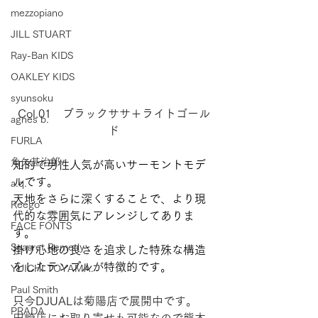
mezzopiano
JILL STUART
Ray-Ban KIDS
OAKLEY KIDS
syunsoku
Col.01　ブラックササ＋ライトゴール
agnes b.
ド
FURLA
角矢甚治郎
知的で男性人気が高いサーモントモデ
ルです。
a.q.
天地をさらに深くすることで、より現
Reego
代的な雰囲気にアレンジしてありま
FACE FONTS
す。
Seacret Remedy
掛け心地の良さを追求した特殊な構造
をしたテンプルが特徴的です。
YUICHI TOYAMA.
Paul Smith
只今DJUALは菊陽店で展開中です。
PRADA