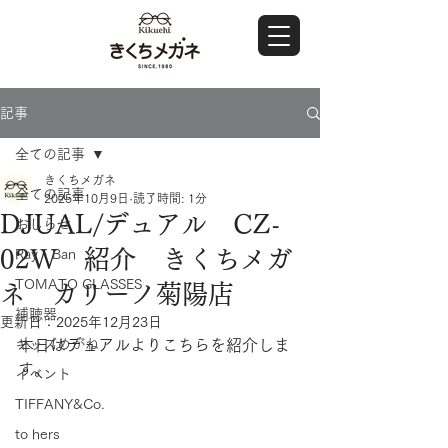
記事
全ての記事
きくちメガネ
全ての記事
2025年10月9日
読了時間: 1分
DJUAL/デュアル CZ-
おしらせ
02W 紹介 きくちメガ
Ray・Ban
TOMATO GLASSES
ネ カリーノ菊陽店
補聴器
更新日：
2025年12月23日
キッズめがね
本日はデュアルよりこちらを紹介しま
す。
イベント
TIFFANY&Co.
to hers