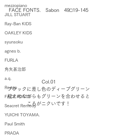
mezzopiano
FACE FONTS.　Sabon　49□19-145
JILL STUART
Ray-Ban KIDS
OAKLEY KIDS
syunsoku
agnes b.
FURLA
角矢甚治郎
a.q.
Col.01
Reego
ブラックに差し色のディープグリーン
控えめながらもグリーンを合わせると
FACE FONTS
ころがニクいです！
Seacret Remedy
YUICHI TOYAMA.
Paul Smith
PRADA