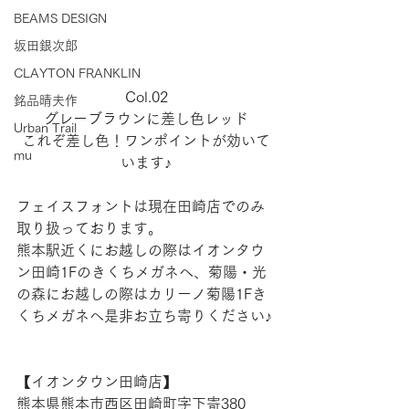
BEAMS DESIGN
坂田銀次郎
CLAYTON FRANKLIN
Col.02
銘品晴夫作
グレーブラウンに差し色レッド
Urban Trail
これぞ差し色！ワンポイントが効いて
mu
います♪
フェイスフォントは現在田崎店でのみ
取り扱っております。
熊本駅近くにお越しの際はイオンタウ
ン田崎1Fのきくちメガネへ、菊陽・光
の森にお越しの際はカリーノ菊陽1Fき
くちメガネへ是非お立ち寄りください♪
【​イオンタウン田崎店】 
熊本県熊本市西区田崎町字下寄380