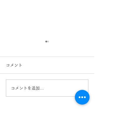
コメント
コメントを追加…
FACE FONTS. フェイ
FACE FONTS
スフォント 鯖江メガネ
スフォント 鯖
熊本 きくちメガネ イ
熊本 きくちメ
オンタウン田崎店
オンタウン田崎