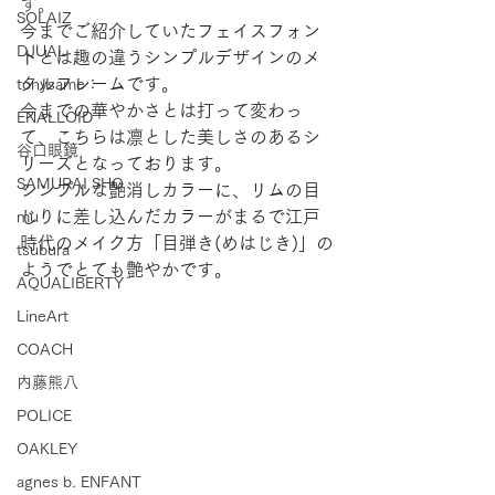
す。
SOLAIZ
今までご紹介していたフェイスフォン
DJUAL
トとは趣の違うシンプルデザインのメ
タルフレームです。
tonysame：
今までの華やかさとは打って変わっ
ENALLOID
て、こちらは凛とした美しさのあるシ
谷口眼鏡
リーズとなっております。
SAMURAI SHO
シンプルな艶消しカラーに、リムの目
じりに差し込んだカラーがまるで江戸
mu
時代のメイク方「目弾き(めはじき)」の
tsubura
ようでとても艶やかです。
AQUALIBERTY
LineArt
COACH
内藤熊八
POLICE
OAKLEY
agnes b. ENFANT