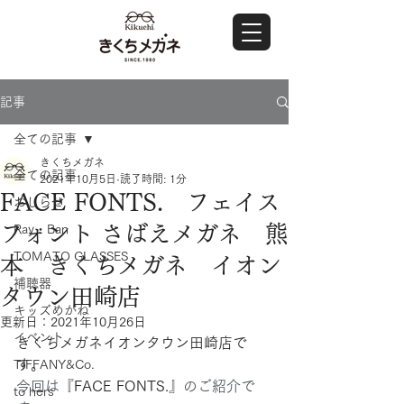
記事
全ての記事
きくちメガネ
全ての記事
2021年10月5日
読了時間: 1分
FACE FONTS. フェイス
おしらせ
フォント さばえメガネ 熊
Ray・Ban
TOMATO GLASSES
本 きくちメガネ イオン
補聴器
タウン田崎店
キッズめがね
更新日：
2021年10月26日
イベント
きくちメガネイオンタウン田崎店で
す。
TIFFANY&Co.
今回は『
FACE FONTS.
』のご紹介で
to hers